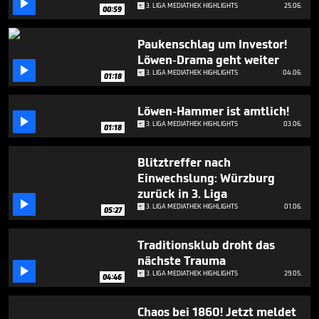

5
3. LIGA MEDIATHEK HIGHLIGHTS
25.06.
00:59
minutes,
2
seconds
Paukenschlag um Investor!
Löwen-Drama geht weiter

3. LIGA MEDIATHEK HIGHLIGHTS
04.06.
01:18
Löwen-Hammer ist amtlich!

3. LIGA MEDIATHEK HIGHLIGHTS
03.06.
01:18
Blitztreffer nach
Einwechslung: Würzburg
zurück in 3. Liga

3. LIGA MEDIATHEK HIGHLIGHTS
01.06.
05:27
Traditionsklub droht das
nächste Trauma

3. LIGA MEDIATHEK HIGHLIGHTS
29.05.
04:46
Chaos bei 1860! Jetzt meldet