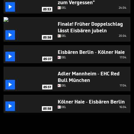
zum Vergessen"

DEL
24.04.
05:53
Finale! Früher Doppelschlag
lässt Eisbären jubeln

DEL
20.04.
05:56
Eisbären Berlin - Kölner Haie

DEL
17.04.
05:37
Adler Mannheim - EHC Red
Bull München

DEL
17.04.
05:51
Kölner Haie - Eisbären Berlin

DEL
16.04.
05:56