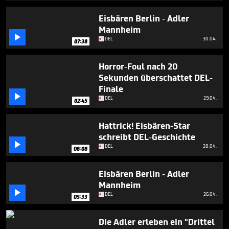
5
minutes,
Eisbären Berlin - Adler
5
Mannheim
seconds

DEL
30.04.
07:38
Horror-Foul nach 20
Sekunden überschattet DEL-
Finale

DEL
29.04.
02:45
Hattrick! Eisbären-Star
schreibt DEL-Geschichte

DEL
28.04.
06:08
Eisbären Berlin - Adler
Mannheim

DEL
26.04.
05:33
Die Adler erleben ein "Drittel