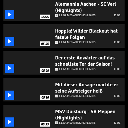
3
Alemannia Aachen - SC Verl
minutes,
(Highlights)
37

3. LIGA MEDIATHEK HIGHLIGHTS
10.08.
seconds
05:25
Hoppla! Wilder Blackout hat
fatale Folgen

3. LIGA MEDIATHEK HIGHLIGHTS
10.08.
05:45
Der erste Anwärter auf das
schnellste Tor der Saison!

3. LIGA MEDIATHEK HIGHLIGHTS
10.08.
05:28
Mit dieser Ansage machte er
seine Aufsteiger heiß

3. LIGA MEDIATHEK HIGHLIGHTS
10.08.
05:16
MSV Duisburg - SV Meppen
(Highlights)

3. LIGA MEDIATHEK HIGHLIGHTS
10.08.
05:33