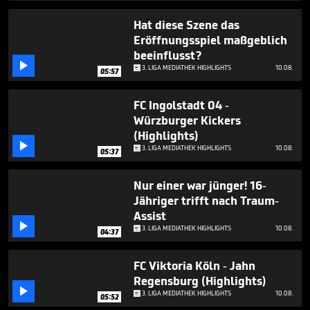
Hat diese Szene das
Eröffnungsspiel maßgeblich
beeinflusst?

3. LIGA MEDIATHEK HIGHLIGHTS
10.08.
05:57
FC Ingolstadt 04 -
Würzburger Kickers
(Highlights)

3. LIGA MEDIATHEK HIGHLIGHTS
10.08.
05:37
Nur einer war jünger! 16-
Jähriger trifft nach Traum-
Assist

3. LIGA MEDIATHEK HIGHLIGHTS
10.08.
04:37
FC Viktoria Köln - Jahn
Regensburg (Highlights)

3. LIGA MEDIATHEK HIGHLIGHTS
10.08.
05:52