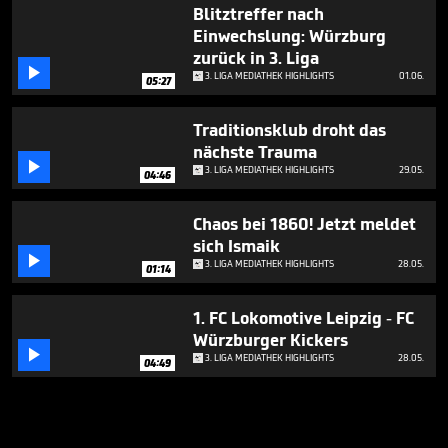
Blitztreffer nach
Einwechslung: Würzburg
zurück in 3. Liga

3. LIGA MEDIATHEK HIGHLIGHTS
01.06.
05:27
Traditionsklub droht das
nächste Trauma

3. LIGA MEDIATHEK HIGHLIGHTS
29.05.
04:46
Chaos bei 1860! Jetzt meldet
sich Ismaik

3. LIGA MEDIATHEK HIGHLIGHTS
28.05.
01:14
1. FC Lokomotive Leipzig - FC
Würzburger Kickers

3. LIGA MEDIATHEK HIGHLIGHTS
28.05.
04:49