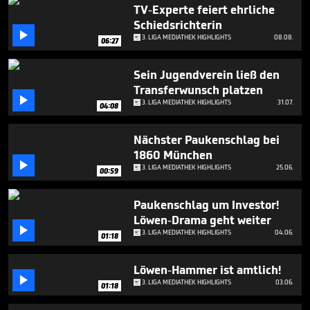
4
TV-Experte feiert ehrliche
minutes,
Schiedsrichterin
44

3. LIGA MEDIATHEK HIGHLIGHTS
08.08.
seconds
06:27
Sein Jugendverein ließ den
Transferwunsch platzen

3. LIGA MEDIATHEK HIGHLIGHTS
31.07.
04:08
Nächster Paukenschlag bei
1860 München

3. LIGA MEDIATHEK HIGHLIGHTS
25.06.
00:59
Paukenschlag um Investor!
Löwen-Drama geht weiter

3. LIGA MEDIATHEK HIGHLIGHTS
04.06.
01:18
Löwen-Hammer ist amtlich!

3. LIGA MEDIATHEK HIGHLIGHTS
03.06.
01:18