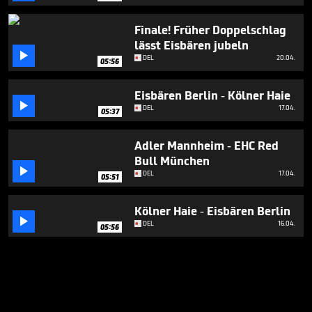
Finale! Früher Doppelschlag
lässt Eisbären jubeln

DEL
20.04.
05:56
Eisbären Berlin - Kölner Haie

DEL
17.04.
05:37
Adler Mannheim - EHC Red
Bull München

DEL
17.04.
05:51
Kölner Haie - Eisbären Berlin

DEL
16.04.
05:56