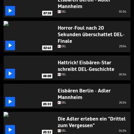
minutes,
Mannheim
35

seconds
DEL
30.04.
07:38
Horror-Foul nach 20
Sekunden überschattet DEL-
Finale

DEL
29.04.
02:45
Hattrick! Eisbären-Star
schreibt DEL-Geschichte

DEL
28.04.
06:08
Eisbären Berlin - Adler
Mannheim

DEL
26.04.
05:33
Die Adler erleben ein "Drittel
zum Vergessen"

DEL
24.04.
05:53