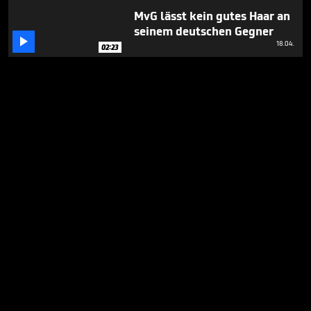
MvG lässt kein gutes Haar an
seinem deutschen Gegner

18.04.
02:23