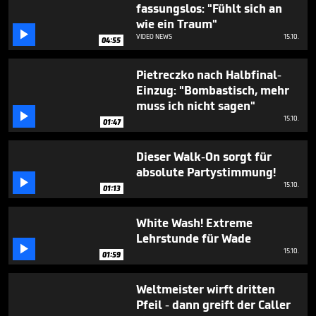
1
fassungslos: "Fühlt sich an
minute,
wie ein Traum"
16

VIDEO NEWS
15.10.
seconds
04:55
Pietreczko nach Halbfinal-
Einzug: "Bombastisch, mehr
muss ich nicht sagen"

15.10.
01:47
Dieser Walk-On sorgt für
absolute Partystimmung!

15.10.
01:13
White Wash! Extreme
Lehrstunde für Wade

15.10.
01:59
Weltmeister wirft dritten
Pfeil - dann greift der Caller