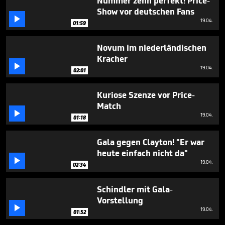
Nummer zehn perfekt! Price-
Show vor deutschen Fans

19.04.
01:59
Novum im niederländischen
Kracher

19.04.
02:01
Kuriose Szenze vor Price-
Match

19.04.
01:18
Gala gegen Clayton! "Er war
heute einfach nicht da"

19.04.
02:34
Schindler mit Gala-
Vorstellung

19.04.
01:52