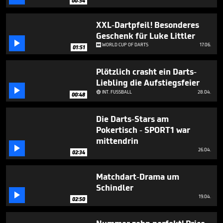
00:54
XXL-Dartpfeil! Besonderes
Geschenk für Luke Littler

WORLD CUP OF DARTS
17.06.
01:51
Plötzlich crasht ein Darts-
Liebling die Aufstiegsfeier

INT. FUSSBALL
28.04.

00:48
Die Darts-Stars am
Pokertisch - SPORT1 war
mittendrin

26.04.
02:34
Matchdart-Drama um
Schindler

19.04.
02:50