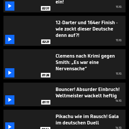
ein!

15.10.
02:31
12-Darter und 164er Finish -
wie zockt dieser Deutsche
denn auf?!

15.10.
02:21
Clemens nach Krimi gegen
Smith: „Es war eine
Nervensache“

15.10.
01:26
Bouncer! Absurder Einbruch!
Weltmeister wackelt heftig

14.10.
01:11
Pikachu wie im Rausch! Gala
im deutschen Duell

14.10.