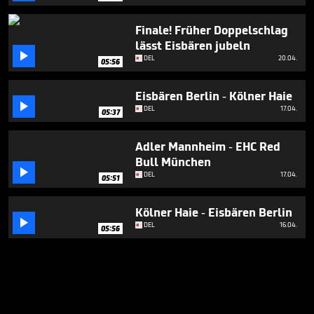
Finale! Früher Doppelschlag
lässt Eisbären jubeln

DEL
20.04.
05:56
Eisbären Berlin - Kölner Haie

DEL
17.04.
05:37
Adler Mannheim - EHC Red
Bull München

DEL
17.04.
05:51
Kölner Haie - Eisbären Berlin

DEL
16.04.
05:56