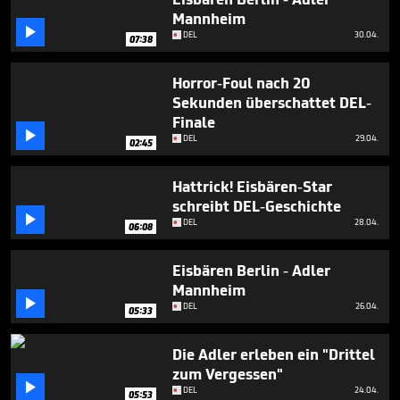
minutes,
Mannheim
41

seconds
DEL
30.04.
07:38
Horror-Foul nach 20
Sekunden überschattet DEL-
Finale

DEL
29.04.
02:45
Hattrick! Eisbären-Star
schreibt DEL-Geschichte

DEL
28.04.
06:08
Eisbären Berlin - Adler
Mannheim

DEL
26.04.
05:33
Die Adler erleben ein "Drittel
zum Vergessen"

DEL
24.04.
05:53