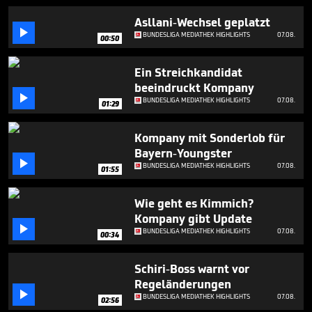
6
minutes,
Asllani-Wechsel geplatzt
3

BUNDESLIGA MEDIATHEK HIGHLIGHTS
07.08.
00:50
seconds
Ein Streichkandidat
beeindruckt Kompany

BUNDESLIGA MEDIATHEK HIGHLIGHTS
07.08.
01:29
Kompany mit Sonderlob für
Bayern-Youngster

BUNDESLIGA MEDIATHEK HIGHLIGHTS
07.08.
01:55
Wie geht es Kimmich?
Kompany gibt Update

BUNDESLIGA MEDIATHEK HIGHLIGHTS
07.08.
00:34
Schiri-Boss warnt vor
Regeländerungen

BUNDESLIGA MEDIATHEK HIGHLIGHTS
07.08.
02:56