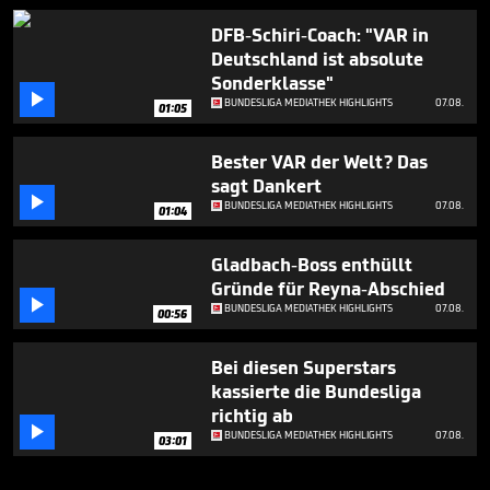
DFB-Schiri-Coach: "VAR in
Deutschland ist absolute
Sonderklasse"

BUNDESLIGA MEDIATHEK HIGHLIGHTS
07.08.
01:05
Bester VAR der Welt? Das
sagt Dankert

BUNDESLIGA MEDIATHEK HIGHLIGHTS
07.08.
01:04
Gladbach-Boss enthüllt
Gründe für Reyna-Abschied

BUNDESLIGA MEDIATHEK HIGHLIGHTS
07.08.
00:56
Bei diesen Superstars
kassierte die Bundesliga
richtig ab

BUNDESLIGA MEDIATHEK HIGHLIGHTS
07.08.
03:01