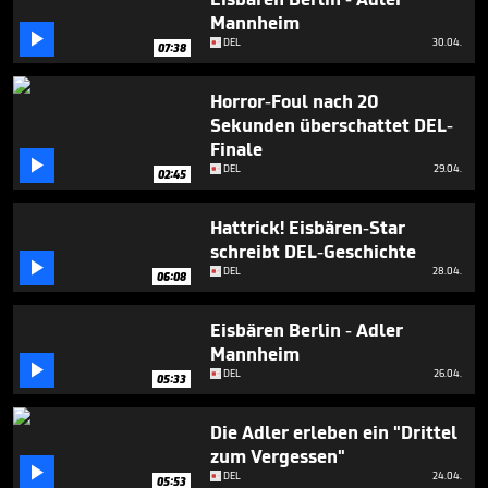
minutes,
Mannheim
21

seconds
DEL
30.04.
07:38
Horror-Foul nach 20
Sekunden überschattet DEL-
Finale

DEL
29.04.
02:45
Hattrick! Eisbären-Star
schreibt DEL-Geschichte

DEL
28.04.
06:08
Eisbären Berlin - Adler
Mannheim

DEL
26.04.
05:33
Die Adler erleben ein "Drittel
zum Vergessen"

DEL
24.04.
05:53