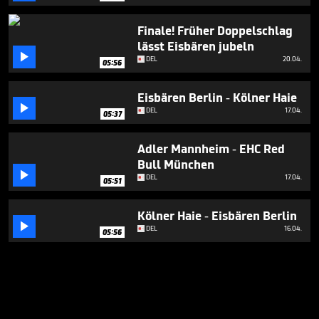
Finale! Früher Doppelschlag
lässt Eisbären jubeln

DEL
20.04.
05:56
Eisbären Berlin - Kölner Haie

DEL
17.04.
05:37
Adler Mannheim - EHC Red
Bull München

DEL
17.04.
05:51
Kölner Haie - Eisbären Berlin

DEL
16.04.
05:56