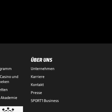
Jetzt meldet sich
Ismaik

3. LIGA MEDIATHEK HIGHLIGHTS
28.05.
01:14
ÜBER UNS
ogramm
Unternehmen
-Casino und
Karriere
theken
Kontakt
etten
Presse
 Akademie
SPORT1 Business