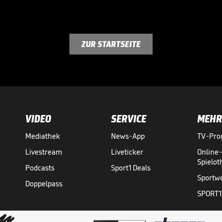
ZUR STARTSEITE
VIDEO
SERVICE
MEHR
Mediathek
News-App
TV-Pr
Livestream
Liveticker
Online
Spielo
Podcasts
Sport1 Deals
Sportw
Doppelpass
SPORT1