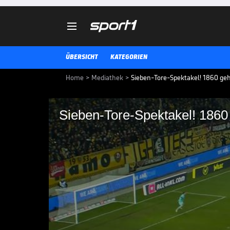

ÜBERSICHT
KATEGORIEN
Home
>
Mediathek
>
Sieben-Tore-Spektakel! 1860 geht
Sieben-Tore-Spektakel! 1860 g
Sieben-Tore-Spektake
Dynamo Dresden - TSV 1860 Münch
3. LIGA MEDIATHEK HIGHLIGHTS