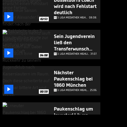
Düsseldorfs Coach
wird nach Fehlstart
deutlich

3. LIGA MEDIATHEK HIGHLIGHTS
08.08.
02:53
Sein Jugendverein
ließ den
Transferwunsch

platzen
3. LIGA MEDIATHEK HIGHLIGHTS
31.07.
04:08
Nächster
Paukenschlag bei
1860 München

3. LIGA MEDIATHEK HIGHLIGHTS
25.06.
00:59
Paukenschlag um
Investor! Löwen-
Drama geht weiter

3. LIGA MEDIATHEK HIGHLIGHTS
04.06.