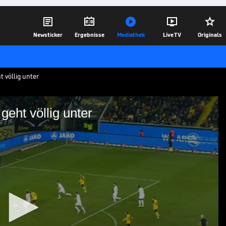





Newsticker
Ergebnisse
Mediathek
Live TV
Originals
 völlig unter
eht völlig unter
l! 1860 geht völlig unter
en: Tore und Highlights | 3. Liga
17.02.25