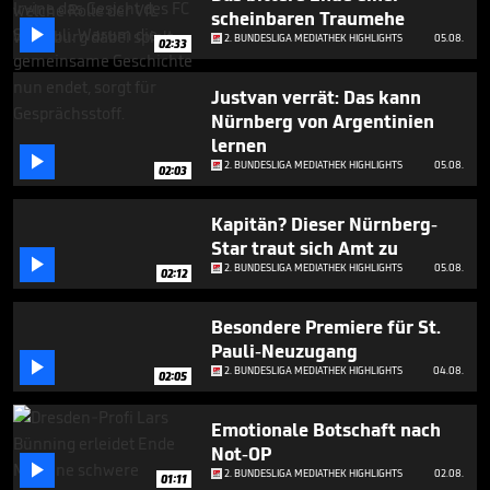
seconds
scheinbaren Traumehe

2. BUNDESLIGA MEDIATHEK HIGHLIGHTS
05.08.
02:33
Justvan verrät: Das kann
Nürnberg von Argentinien
lernen

2. BUNDESLIGA MEDIATHEK HIGHLIGHTS
05.08.
02:03
Kapitän? Dieser Nürnberg-
Star traut sich Amt zu

2. BUNDESLIGA MEDIATHEK HIGHLIGHTS
05.08.
02:12
Besondere Premiere für St.
Pauli-Neuzugang

2. BUNDESLIGA MEDIATHEK HIGHLIGHTS
04.08.
02:05
Emotionale Botschaft nach
Not-OP

2. BUNDESLIGA MEDIATHEK HIGHLIGHTS
02.08.
01:11