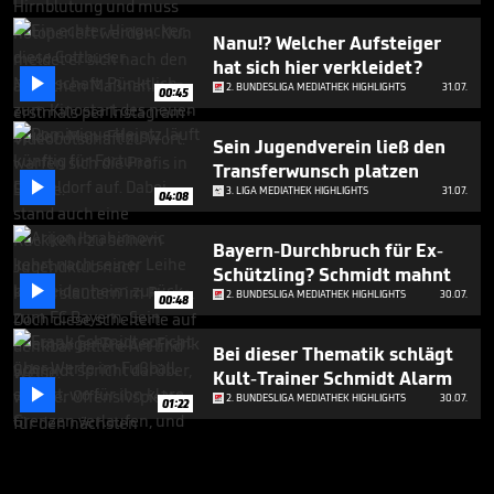
Nanu!? Welcher Aufsteiger
hat sich hier verkleidet?

2. BUNDESLIGA MEDIATHEK HIGHLIGHTS
31.07.
00:45
Sein Jugendverein ließ den
Transferwunsch platzen

3. LIGA MEDIATHEK HIGHLIGHTS
31.07.
04:08
Bayern-Durchbruch für Ex-
Schützling? Schmidt mahnt

2. BUNDESLIGA MEDIATHEK HIGHLIGHTS
30.07.
00:48
Bei dieser Thematik schlägt
Kult-Trainer Schmidt Alarm

2. BUNDESLIGA MEDIATHEK HIGHLIGHTS
30.07.
01:22