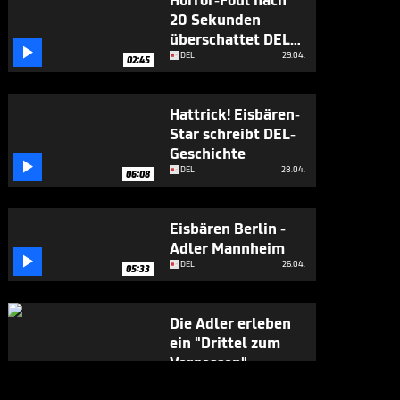
Horror-Foul nach
20 Sekunden
überschattet DEL-

Finale
DEL
29.04.
02:45
Hattrick! Eisbären-
Star schreibt DEL-
Geschichte

DEL
28.04.
06:08
Eisbären Berlin -
Adler Mannheim

DEL
26.04.
05:33
Die Adler erleben
ein "Drittel zum
Vergessen"

DEL
24.04.
05:53