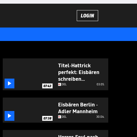
LOGIN
Titel-Hattrick
perfekt: Eisbären
schreiben

Geschichte
DEL
03.05.
07:43
Eisbären Berlin -
Adler Mannheim

DEL
30.04.
07:38