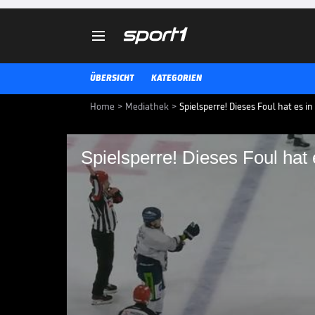

ÜBERSICHT
KATEGORIEN
Home
>
Mediathek
>
Spielsperre! Dieses Foul hat es in
Spielsperre! Dieses Foul hat 
Spielsperre! Dieses Fo
Die Düsseldorfer EG setzt sich i
Aufreger des Spiels sind aber zw
DEL