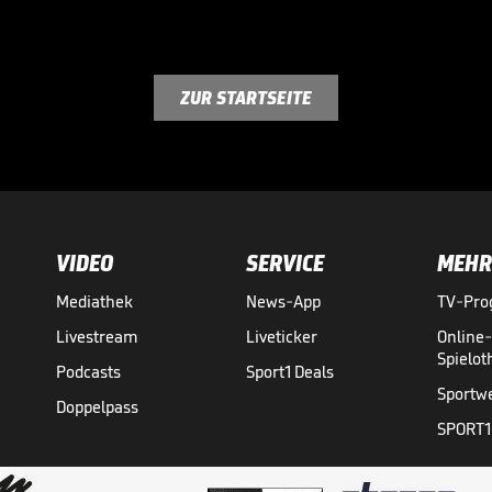
ZUR STARTSEITE
VIDEO
SERVICE
MEHR
Mediathek
News-App
TV-Pr
Livestream
Liveticker
Online
Spielo
Podcasts
Sport1 Deals
Sportw
Doppelpass
SPORT1