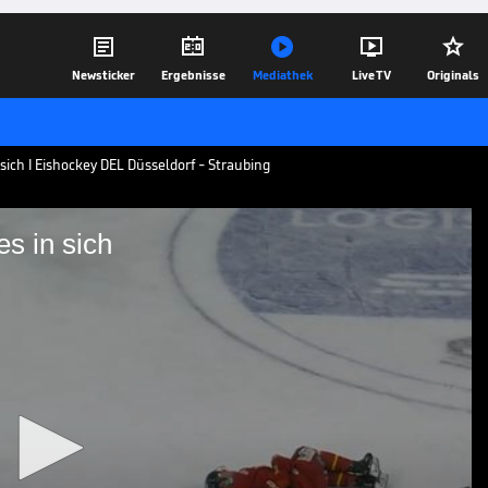





Newsticker
Ergebnisse
Mediathek
Live TV
Originals
 sich I Eishockey DEL Düsseldorf - Straubing
es in sich
ul hat es in sich
n einem Krimi gegen Straubing durch. Die
ei Szenen abseits des Pucks.
26.01.25