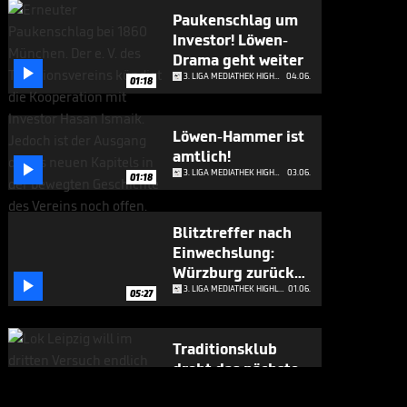
Paukenschlag um
Investor! Löwen-
Drama geht weiter

3. LIGA MEDIATHEK HIGHLIGHTS
04.06.
01:18
Löwen-Hammer ist
amtlich!

3. LIGA MEDIATHEK HIGHLIGHTS
03.06.
01:18
Blitztreffer nach
Einwechslung:
Würzburg zurück

in 3. Liga
3. LIGA MEDIATHEK HIGHLIGHTS
01.06.
05:27
Traditionsklub
droht das nächste
Trauma

3. LIGA MEDIATHEK HIGHLIGHTS
29.05.