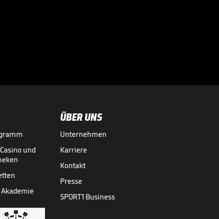
SC Verl - TSV 1860
München

3. LIGA MEDIATHEK HIGHLIGHTS
18.05.
04:43
ÜBER UNS
ogramm
Unternehmen
-Casino und
Karriere
theken
Kontakt
etten
Presse
 Akademie
SPORT1 Business