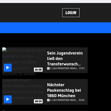
LOGIN
Sein Jugendverein
ließ den
Transferwunsch

platzen
3. LIGA MEDIATHEK HIGHLIGHTS
31.07.
04:08
Nächster
Paukenschlag bei
1860 München

3. LIGA MEDIATHEK HIGHLIGHTS
25.06.
00:59