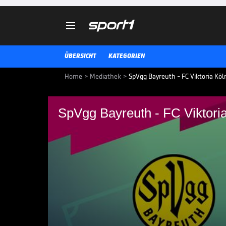

ÜBERSICHT
KATEGORIEN
Home
>
Mediathek
>
SpVgg Bayreuth - FC Viktoria Köln
SpVgg Bayreuth - FC Viktoria
SpVgg Bayreuth - FC 
SpVgg Bayreuth - FC Viktoria Köln
3. LIGA MEDIATHEK HIGHLIGHTS