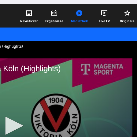





Newsticker
Ergebnisse
Mediathek
Live TV
Originals
 (Highlights)
 Köln (Highlights)
Viktoria Köln (Highlights)
: Tore und Highlights | 3. Liga
15.05.23