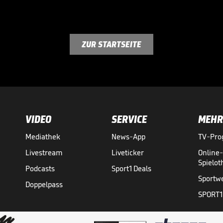
ZUR STARTSEITE
VIDEO
SERVICE
MEHR
Mediathek
News-App
TV-Pr
Livestream
Liveticker
Online
Spielo
Podcasts
Sport1 Deals
Sportw
Doppelpass
SPORT1