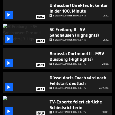
Unfassbar! Direktes Eckentor
in der 100. Minute

3. LIGA MEDIATHEK HIGHLIGHTS
05.10.
04:44
SC Freiburg II - SV
Sandhausen (Highlights)

3. LIGA MEDIATHEK HIGHLIGHTS
05.10.
04:13
Borussia Dortmund II - MSV
Duisburg (Highlights)

3. LIGA MEDIATHEK HIGHLIGHTS
28.09.
05:31
Düsseldorfs Coach wird nach
Fehlstart deutlich

3. LIGA MEDIATHEK HIGHLIGHTS
vor 5 Std.
02:53
TV-Experte feiert ehrliche
Schiedsrichterin

3. LIGA MEDIATHEK HIGHLIGHTS
08.08.
06:27