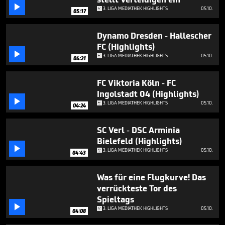
minutes,

3. LIGA MEDIATHEK HIGHLIGHTS
05.10.
47
05:17
seconds
Dynamo Dresden - Hallescher
FC (Highlights)

3. LIGA MEDIATHEK HIGHLIGHTS
05.10.
04:21
FC Viktoria Köln - FC
Ingolstadt 04 (Highlights)

3. LIGA MEDIATHEK HIGHLIGHTS
05.10.
04:24
SC Verl - DSC Arminia
Bielefeld (Highlights)

3. LIGA MEDIATHEK HIGHLIGHTS
05.10.
04:43
Was für eine Flugkurve! Das
verrückteste Tor des
Spieltags

3. LIGA MEDIATHEK HIGHLIGHTS
05.10.
04:08