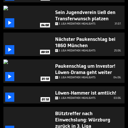
Sein Jugendverein ließ den
Transferwunsch platzen

3. LIGA MEDIATHEK HIGHLIGHTS
31.07.
04:08
Nächster Paukenschlag bei
1860 München

3. LIGA MEDIATHEK HIGHLIGHTS
25.06.
00:59
Paukenschlag um Investor!
Löwen-Drama geht weiter

3. LIGA MEDIATHEK HIGHLIGHTS
04.06.
01:18
Löwen-Hammer ist amtlich!

3. LIGA MEDIATHEK HIGHLIGHTS
03.06.
01:18
Blitztreffer nach
Einwechslung: Würzburg
zurück in 3. Liga