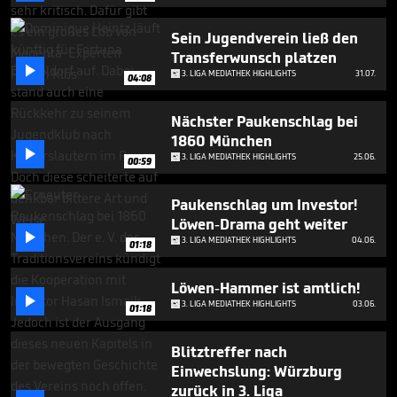
minutes,
19
seconds
Sein Jugendverein ließ den
Transferwunsch platzen

3. LIGA MEDIATHEK HIGHLIGHTS
31.07.
04:08
Nächster Paukenschlag bei
1860 München

3. LIGA MEDIATHEK HIGHLIGHTS
25.06.
00:59
Paukenschlag um Investor!
Löwen-Drama geht weiter

3. LIGA MEDIATHEK HIGHLIGHTS
04.06.
01:18
Löwen-Hammer ist amtlich!

3. LIGA MEDIATHEK HIGHLIGHTS
03.06.
01:18
Blitztreffer nach
Einwechslung: Würzburg
zurück in 3. Liga