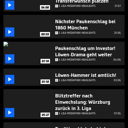
Transferwunsch platzen
minutes,

42
3. LIGA MEDIATHEK HIGHLIGHTS
31.07.
04:08
seconds
Nächster Paukenschlag bei
1860 München

3. LIGA MEDIATHEK HIGHLIGHTS
25.06.
00:59
Paukenschlag um Investor!
Löwen-Drama geht weiter

3. LIGA MEDIATHEK HIGHLIGHTS
04.06.
01:18
Löwen-Hammer ist amtlich!

3. LIGA MEDIATHEK HIGHLIGHTS
03.06.
01:18
Blitztreffer nach
Einwechslung: Würzburg
zurück in 3. Liga

3. LIGA MEDIATHEK HIGHLIGHTS
01.06.
05:27