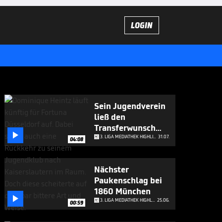
LOGIN
Sein Jugendverein
ließ den
Transferwunsch

platzen
3. LIGA MEDIATHEK HIGHLIGHTS
31.07.
04:08
Nächster
Paukenschlag bei
1860 München

3. LIGA MEDIATHEK HIGHLIGHTS
25.06.
00:59