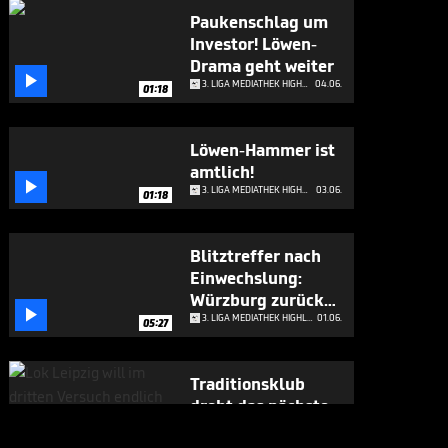
Paukenschlag um
Investor! Löwen-
Drama geht weiter

3. LIGA MEDIATHEK HIGHLIGHTS
04.06.
01:18
Löwen-Hammer ist
amtlich!

3. LIGA MEDIATHEK HIGHLIGHTS
03.06.
01:18
Blitztreffer nach
Einwechslung:
Würzburg zurück

in 3. Liga
3. LIGA MEDIATHEK HIGHLIGHTS
01.06.
05:27
Traditionsklub
droht das nächste
Trauma

3. LIGA MEDIATHEK HIGHLIGHTS
29.05.