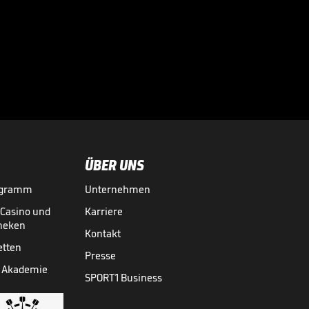
SC Verl - TSV 1860
München

3. LIGA MEDIATHEK HIGHLIGHTS
18.05.
04:43
ÜBER UNS
ogramm
Unternehmen
-Casino und
Karriere
theken
Kontakt
etten
Presse
 Akademie
SPORT1 Business