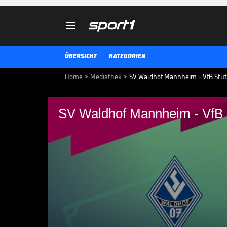

ÜBERSICHT
KATEGORIEN
Home
>
Mediathek
>
SV Waldhof Mannheim - VfB Stuttg
SV Waldhof Mannheim - VfB St
SV Waldhof Mannheim 
(Highlights)
SV Waldhof Mannheim - VfB Stuttga
3. LIGA MEDIATHEK HIGHLIGHTS