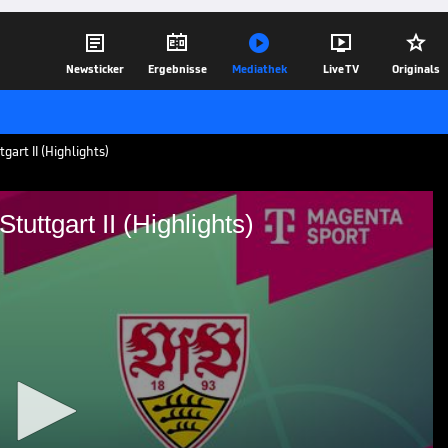





Newsticker
Ergebnisse
Mediathek
Live TV
Originals
art II (Highlights)
uttgart II (Highlights)
- VfB Stuttgart II
rt II: Tore und Highlights | 3. Liga
28.04.25