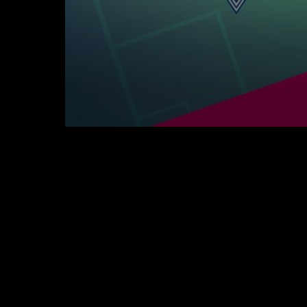
0
seconds
of
5
minutes,
8
seconds
Volume
90%