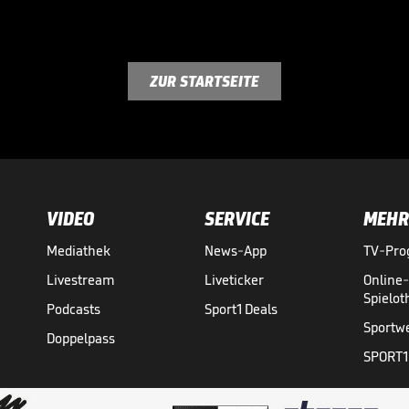
ZUR STARTSEITE
VIDEO
SERVICE
MEHR
Mediathek
News-App
TV-Pr
Livestream
Liveticker
Online
Spielo
Podcasts
Sport1 Deals
Sportw
Doppelpass
SPORT1