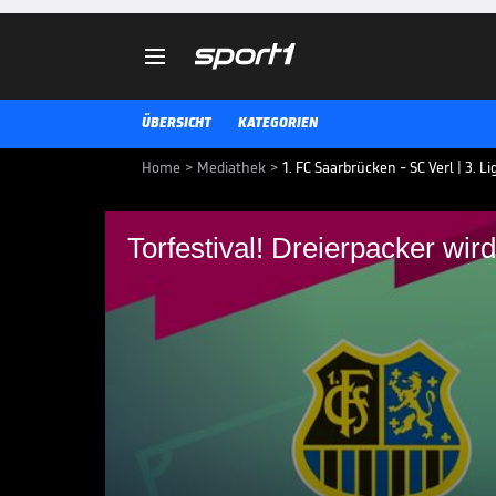

ÜBERSICHT
KATEGORIEN
Home
>
Mediathek
>
1. FC Saarbrücken - SC Verl | 3. L
Torfestival! Dreierpacker wi
Torfestival! Dreierp
Die Highlights der Partie 1. FC Sa
Video.
3. LIGA MEDIATHEK HIGHLIGHTS