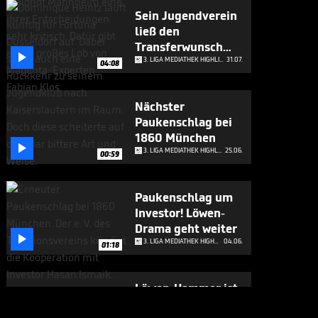
Sein Jugendverein
ließ den
Transferwunsch

platzen
3. LIGA MEDIATHEK HIGHLIGHTS
31.07.
04:08
Nächster
Paukenschlag bei
1860 München

3. LIGA MEDIATHEK HIGHLIGHTS
25.06.
00:59
Paukenschlag um
Investor! Löwen-
Drama geht weiter

3. LIGA MEDIATHEK HIGHLIGHTS
04.06.
01:18
Löwen-Hammer ist
amtlich!

3. LIGA MEDIATHEK HIGHLIGHTS
03.06.