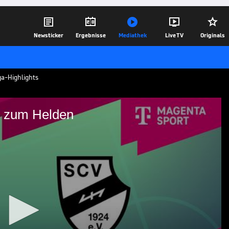





Newsticker
Ergebnisse
Mediathek
Live TV
Originals
iga-Highlights
rd zum Helden
acker wird zum Helden
arbrücken - SC Verl aus der 3. Liga im
05.05.25