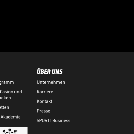
1. FC Lokomotive
Leipzig - FC
Würzburger

Kickers
3. LIGA MEDIATHEK HIGHLIGHTS
28.05.
04:49
ÜBER UNS
ogramm
Unternehmen
-Casino und
Karriere
theken
Kontakt
etten
Presse
 Akademie
SPORT1 Business