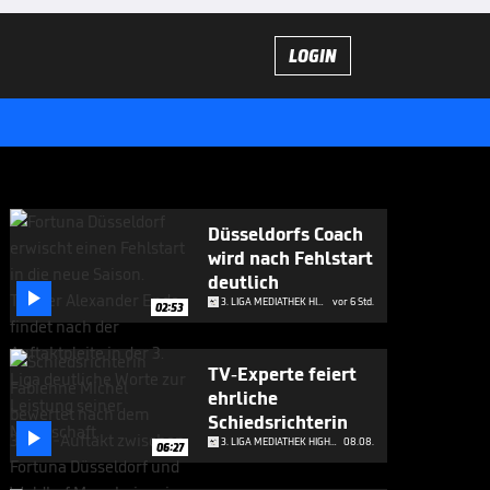
LOGIN
Düsseldorfs Coach
wird nach Fehlstart
deutlich

3. LIGA MEDIATHEK HIGHLIGHTS
vor 6 Std.
02:53
TV-Experte feiert
ehrliche
Schiedsrichterin

3. LIGA MEDIATHEK HIGHLIGHTS
08.08.
06:27