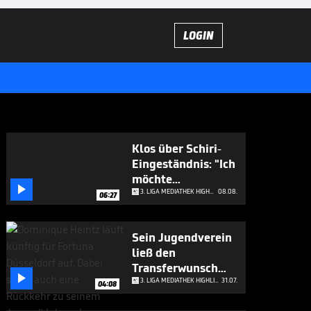
LOGIN
Klos über Schiri-
Eingeständnis: "Ich
möchte

applaudieren"
3. LIGA MEDIATHEK HIGHLIGHTS
08.08.
06:27
Sein Jugendverein
ließ den
Transferwunsch

platzen
3. LIGA MEDIATHEK HIGHLIGHTS
31.07.
04:08