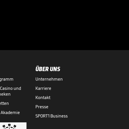
Mega-Fanmarsch!
Eine Stadt im
Ausnahmezustand

3. LIGA MEDIATHEK HIGHLIGHTS
22.05.
01:24
ÜBER UNS
ogramm
Unternehmen
-Casino und
Karriere
theken
Kontakt
etten
Presse
 Akademie
SPORT1 Business