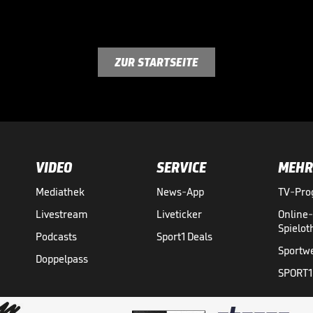
ZUR STARTSEITE
VIDEO
SERVICE
MEHR
Mediathek
News-App
TV-Pr
Livestream
Liveticker
Online
Spielo
Podcasts
Sport1 Deals
Sportw
Doppelpass
SPORT1