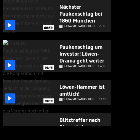
Nächster
Paukenschlag bei
1860 München

3. LIGA MEDIATHEK HIGHLIGHTS
25.06.
00:59
Paukenschlag um
Investor! Löwen-
Drama geht weiter

3. LIGA MEDIATHEK HIGHLIGHTS
04.06.
01:18
Löwen-Hammer ist
amtlich!

3. LIGA MEDIATHEK HIGHLIGHTS
03.06.
01:18
Blitztreffer nach
Einwechslung:
Würzburg zurück

3. LIGA MEDIATHEK HIGHLIGHTS
01.06.