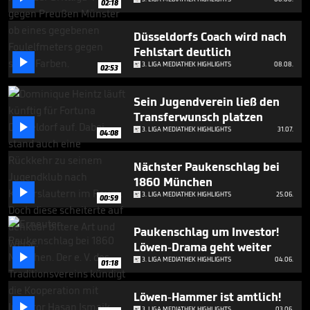
02:18
minutes,
18
seconds
Düsseldorfs Coach wird nach
Fehlstart deutlich

3. LIGA MEDIATHEK HIGHLIGHTS
08.08.
02:53
Sein Jugendverein ließ den
Transferwunsch platzen

3. LIGA MEDIATHEK HIGHLIGHTS
31.07.
04:08
Nächster Paukenschlag bei
1860 München

3. LIGA MEDIATHEK HIGHLIGHTS
25.06.
00:59
Paukenschlag um Investor!
Löwen-Drama geht weiter

3. LIGA MEDIATHEK HIGHLIGHTS
04.06.
01:18
Löwen-Hammer ist amtlich!

3. LIGA MEDIATHEK HIGHLIGHTS
03.06.