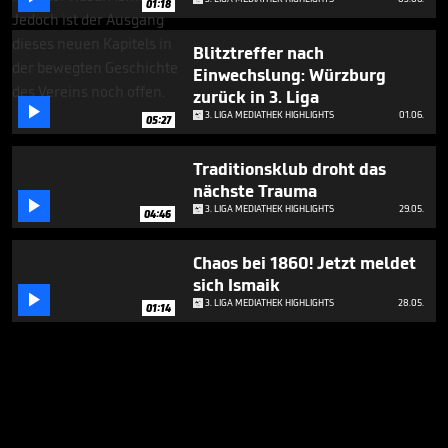
01:18
Blitztreffer nach
Einwechslung: Würzburg
zurück in 3. Liga

3. LIGA MEDIATHEK HIGHLIGHTS
01.06.
05:27
Traditionsklub droht das
nächste Trauma

3. LIGA MEDIATHEK HIGHLIGHTS
29.05.
04:46
Chaos bei 1860! Jetzt meldet
sich Ismaik

3. LIGA MEDIATHEK HIGHLIGHTS
28.05.
01:14