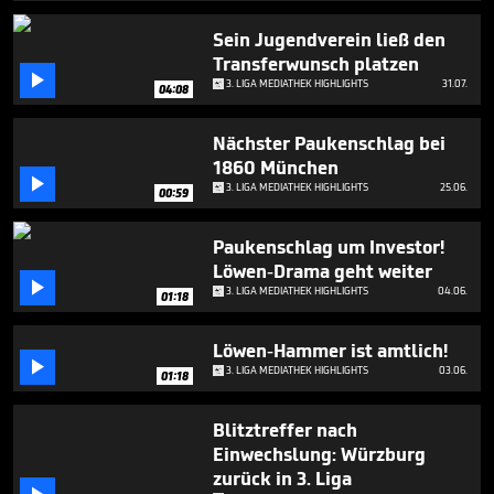
1
minute,
Sein Jugendverein ließ den
15
Transferwunsch platzen
seconds

3. LIGA MEDIATHEK HIGHLIGHTS
31.07.
04:08
Nächster Paukenschlag bei
1860 München

3. LIGA MEDIATHEK HIGHLIGHTS
25.06.
00:59
Paukenschlag um Investor!
Löwen-Drama geht weiter

3. LIGA MEDIATHEK HIGHLIGHTS
04.06.
01:18
Löwen-Hammer ist amtlich!

3. LIGA MEDIATHEK HIGHLIGHTS
03.06.
01:18
Blitztreffer nach
Einwechslung: Würzburg
zurück in 3. Liga