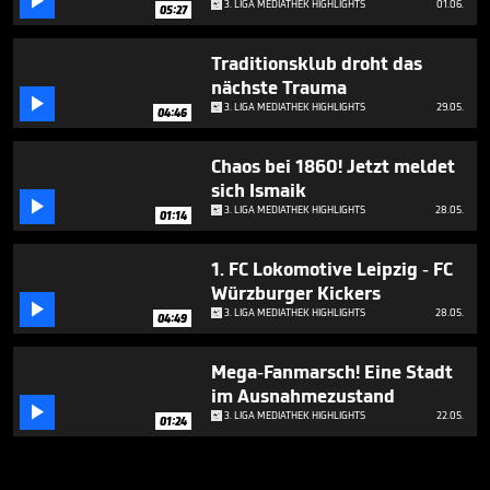

3. LIGA MEDIATHEK HIGHLIGHTS
01.06.
05:27
Traditionsklub droht das
nächste Trauma

3. LIGA MEDIATHEK HIGHLIGHTS
29.05.
04:46
Chaos bei 1860! Jetzt meldet
sich Ismaik

3. LIGA MEDIATHEK HIGHLIGHTS
28.05.
01:14
1. FC Lokomotive Leipzig - FC
Würzburger Kickers

3. LIGA MEDIATHEK HIGHLIGHTS
28.05.
04:49
Mega-Fanmarsch! Eine Stadt
im Ausnahmezustand

3. LIGA MEDIATHEK HIGHLIGHTS
22.05.
01:24