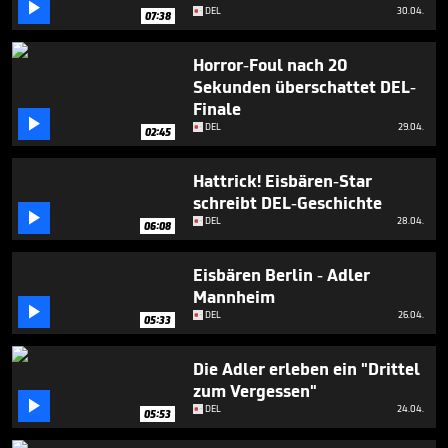

minutes,
DEL
30.04.
07:38
27
seconds
Horror-Foul nach 20
Sekunden überschattet DEL-
Finale

DEL
29.04.
02:45
Hattrick! Eisbären-Star
schreibt DEL-Geschichte

DEL
28.04.
06:08
Eisbären Berlin - Adler
Mannheim

DEL
26.04.
05:33
Die Adler erleben ein "Drittel
zum Vergessen"

DEL
24.04.
05:53