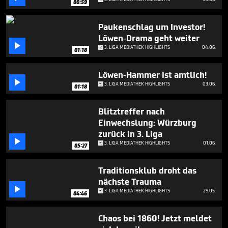
00:59
minutes,
54
seconds
Paukenschlag um Investor!
Löwen-Drama geht weiter

3. LIGA MEDIATHEK HIGHLIGHTS
04.06.
01:18
Löwen-Hammer ist amtlich!

3. LIGA MEDIATHEK HIGHLIGHTS
03.06.
01:18
Blitztreffer nach
Einwechslung: Würzburg
zurück in 3. Liga

3. LIGA MEDIATHEK HIGHLIGHTS
01.06.
05:27
Traditionsklub droht das
nächste Trauma

3. LIGA MEDIATHEK HIGHLIGHTS
29.05.
04:46
Chaos bei 1860! Jetzt meldet