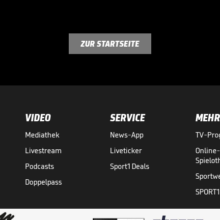
ZUR STARTSEITE
VIDEO
SERVICE
MEHR
Mediathek
News-App
TV-Pr
Livestream
Liveticker
Online
Spielo
Podcasts
Sport1 Deals
Sportw
Doppelpass
SPORT1