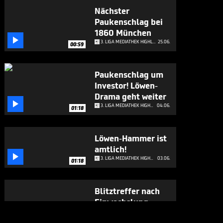
Nächster
Paukenschlag bei
1860 München

3. LIGA MEDIATHEK HIGHLIGHTS
25.06.
00:59
Paukenschlag um
Investor! Löwen-
Drama geht weiter

3. LIGA MEDIATHEK HIGHLIGHTS
04.06.
01:18
Löwen-Hammer ist
amtlich!

3. LIGA MEDIATHEK HIGHLIGHTS
03.06.
01:18
Blitztreffer nach
Einwechslung:
Würzburg zurück

3. LIGA MEDIATHEK HIGHLIGHTS
01.06.