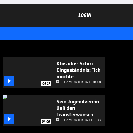
LOGIN
Klos über Schiri-
Eingeständnis: "Ich
möchte

applaudieren"
3. LIGA MEDIATHEK HIGHLIGHTS
08.08.
06:27
Sein Jugendverein
ließ den
Transferwunsch

platzen
3. LIGA MEDIATHEK HIGHLIGHTS
31.07.
04:08