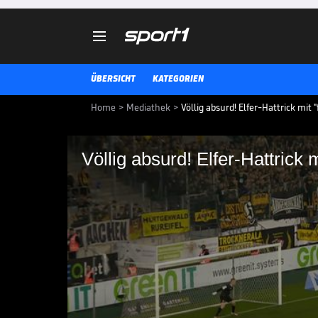

ÜBERSICHT
KATEGORIEN
Home
>
Mediathek
>
Völlig absurd! Elfer-Hattrick mit 
Völlig absurd! Elfer-Hattrick 
Völlig absurd! Elfer-
Trikot
Im West-Schlager zwischen Rot
avanciert ein Neuzugang zum Mat
Elfmeter trotz kurioser Trikot-Pa