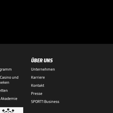
Mega-Fanmarsch!
Eine Stadt im
Ausnahmezustand

3. LIGA MEDIATHEK HIGHLIGHTS
22.05.
01:24
ÜBER UNS
ogramm
Unternehmen
-Casino und
Karriere
theken
Kontakt
etten
Presse
 Akademie
SPORT1 Business