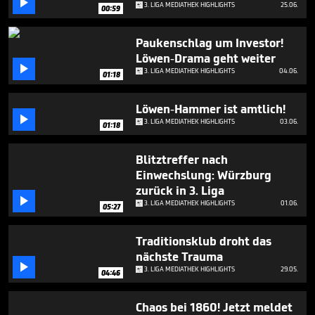

minutes,
3. LIGA MEDIATHEK HIGHLIGHTS
25.06.
00:59
53
seconds
Paukenschlag um Investor!
Löwen-Drama geht weiter

3. LIGA MEDIATHEK HIGHLIGHTS
04.06.
01:18
Löwen-Hammer ist amtlich!

3. LIGA MEDIATHEK HIGHLIGHTS
03.06.
01:18
Blitztreffer nach
Einwechslung: Würzburg
zurück in 3. Liga

3. LIGA MEDIATHEK HIGHLIGHTS
01.06.
05:27
Traditionsklub droht das
nächste Trauma

3. LIGA MEDIATHEK HIGHLIGHTS
29.05.
04:46
Chaos bei 1860! Jetzt meldet