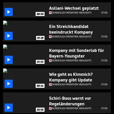
1
minute,
Asllani-Wechsel geplatzt
52

BUNDESLIGA MEDIATHEK HIGHLIGHTS
07.08.
00:50
seconds
Ein Streichkandidat
beeindruckt Kompany

BUNDESLIGA MEDIATHEK HIGHLIGHTS
07.08.
01:29
Kompany mit Sonderlob für
Bayern-Youngster

BUNDESLIGA MEDIATHEK HIGHLIGHTS
07.08.
01:55
Wie geht es Kimmich?
Kompany gibt Update

BUNDESLIGA MEDIATHEK HIGHLIGHTS
07.08.
00:34
Schiri-Boss warnt vor
Regeländerungen

BUNDESLIGA MEDIATHEK HIGHLIGHTS
07.08.
02:56