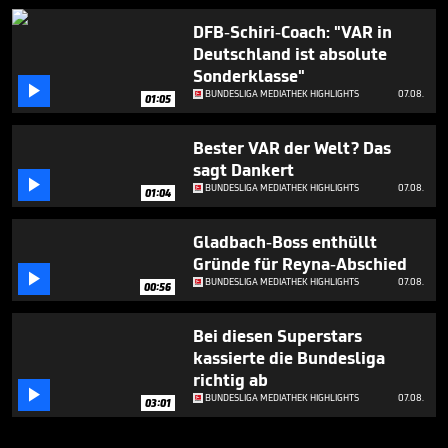
DFB-Schiri-Coach: "VAR in
Deutschland ist absolute
Sonderklasse"

BUNDESLIGA MEDIATHEK HIGHLIGHTS
07.08.
01:05
Bester VAR der Welt? Das
sagt Dankert

BUNDESLIGA MEDIATHEK HIGHLIGHTS
07.08.
01:04
Gladbach-Boss enthüllt
Gründe für Reyna-Abschied

BUNDESLIGA MEDIATHEK HIGHLIGHTS
07.08.
00:56
Bei diesen Superstars
kassierte die Bundesliga
richtig ab

BUNDESLIGA MEDIATHEK HIGHLIGHTS
07.08.
03:01