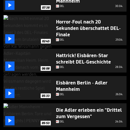
Mannheim
minutes,

19
DEL
30.04.
07:38
seconds
Horror-Foul nach 20
Sekunden überschattet DEL-
Finale

DEL
29.04.
02:45
Hattrick! Eisbären-Star
schreibt DEL-Geschichte

DEL
28.04.
06:08
Eisbären Berlin - Adler
Mannheim

DEL
26.04.
05:33
Die Adler erleben ein "Drittel
zum Vergessen"

DEL
24.04.
05:53