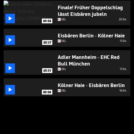
Finale! Früher Doppelschlag
lässt Eisbären jubeln

DEL
20.04.
05:56
Eisbären Berlin - Kölner Haie

DEL
17.04.
05:37
Adler Mannheim - EHC Red
Bull München

DEL
17.04.
05:51
Kölner Haie - Eisbären Berlin

DEL
16.04.
05:56