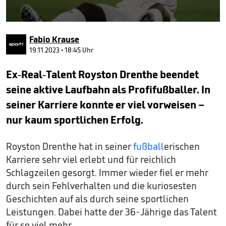
0
seconds
Fabio Krause
of
4
19.11.2023 • 18:45 Uhr
minutes,
28
Ex-Real-Talent Royston Drenthe beendet
seconds
seine aktive Laufbahn als Profifußballer. In
seiner Karriere konnte er viel vorweisen –
nur kaum sportlichen Erfolg.
Royston Drenthe hat in seiner
fußball
erischen
Karriere sehr viel erlebt und für reichlich
Schlagzeilen gesorgt. Immer wieder fiel er mehr
durch sein Fehlverhalten und die kuriosesten
Geschichten auf als durch seine sportlichen
Leistungen. Dabei hatte der 36-Jährige das Talent
für so viel mehr.