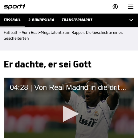



FUSSBALL
2. BUNDESLIGA
TRANSFERMARKT
Fußball
>
Vom Real-Megatalent zum Rapper: Die Geschichte eines
Gescheiterten
Er dachte, er sei Gott
04:28 | Von Real Madrid in die dritte Liga: Was macht eigentlich Royston Drenthe?