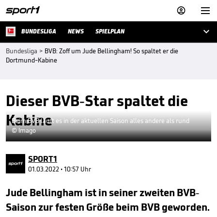



BUNDESLIGA
NEWS
SPIELPLAN
Bundesliga
>
BVB: Zoff um Jude Bellingham! So spaltet er die
Dortmund-Kabine
Dieser BVB-Star spaltet die
Kabine
Beim BVB läuft es in der aktuellen Saison alles andere als rund
© Imago
SPORT1
01.03.2022 • 10:57 Uhr
Jude Bellingham ist in seiner zweiten BVB-
Saison zur festen Größe beim BVB geworden.