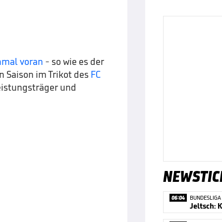
nmal voran
- so wie es der
 Saison im Trikot des
FC
eistungsträger und
NEWSTIC
06:04
BUNDESLIGA