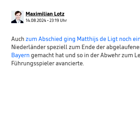
45
seconds
Volume
90%
Maximilian Lotz
14.08.2024 • 23:19 Uhr
Auch
zum Abschied ging Matthijs de Ligt noch ei
Niederländer speziell zum Ende der abgelaufenen
Bayern
gemacht hat und so in der Abwehr zum L
Führungsspieler avancierte.