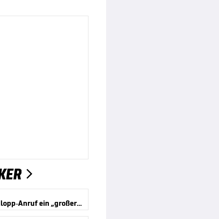
KER

Jeltsch: Klopp-Anruf ein „großer Traum“