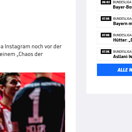
06:03
BUNDESLIGA
07.08.
BUNDESLIGA
Bayern ma
07.08.
BUNDESLIGA
Hütter: „
a Instagram noch vor der
07.08.
BUNDESLIGA
 einem „Chaos der
Asllani-W
ALLE 