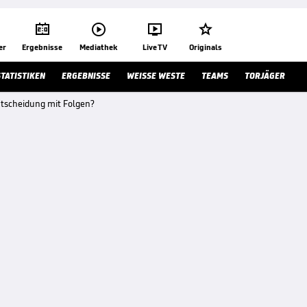




er
Ergebnisse
Mediathek
Live TV
Originals
STATISTIKEN
ERGEBNISSE
WEISSE WESTE
TEAMS
TORJÄGER
entscheidung mit Folgen?