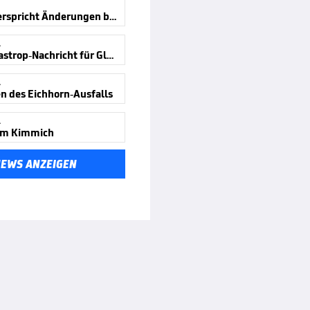
Kircher verspricht Änderungen beim VAR
A
Bittere Castrop-Nachricht für Gladbach
A
en des Eichhorn-Ausfalls
A
um Kimmich
NEWS ANZEIGEN