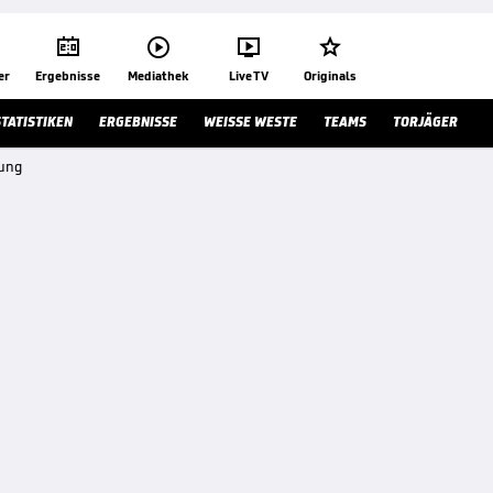




er
Ergebnisse
Mediathek
Live TV
Originals
STATISTIKEN
ERGEBNISSE
WEISSE WESTE
TEAMS
TORJÄGER
dung