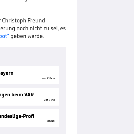
r Christoph Freund
gerung noch nicht zu sei, es
bot“
geben werde.
Bayern
vor 23 Min.
ungen beim VAR
vor 3 Std.
ndesliga-Profi
06.08.