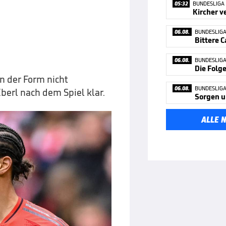
05:32
BUNDESLIGA
06.08.
BUNDESLIG
06.08.
BUNDESLIG
Die Folg
in der Form nicht
06.08.
BUNDESLIG
berl nach dem Spiel klar.
Sorgen 
ALLE 