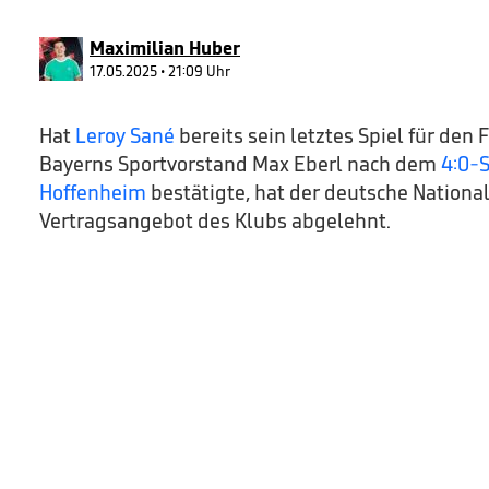
10
seconds
Volume
90%
Maximilian Huber
17.05.2025 • 21:09 Uhr
Hat
Leroy Sané
bereits sein letztes Spiel für den 
Bayerns Sportvorstand Max Eberl nach dem
4:0-S
Hoffenheim
bestätigte, hat der deutsche Nationa
Vertragsangebot des Klubs abgelehnt.