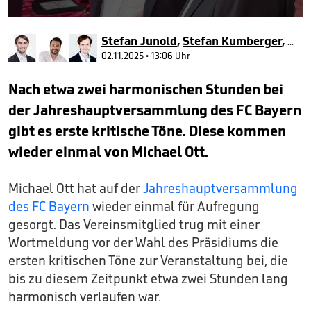
0
seconds
Stefan Junold
,
Stefan Kumberger
,
Maxi
of
53
02.11.2025 • 13:06 Uhr
seconds
Nach etwa zwei harmonischen Stunden bei
der Jahreshauptversammlung des FC Bayern
gibt es erste kritische Töne. Diese kommen
wieder einmal von Michael Ott.
Michael Ott hat auf der
Jahreshauptversammlung
des FC Bayern
wieder einmal für Aufregung
gesorgt. Das Vereinsmitglied trug mit einer
Wortmeldung vor der Wahl des Präsidiums die
ersten kritischen Töne zur Veranstaltung bei, die
bis zu diesem Zeitpunkt etwa zwei Stunden lang
harmonisch verlaufen war.