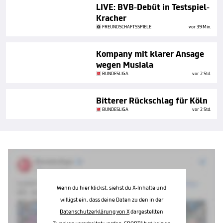
LIVE: BVB-Debüt in Testspiel-
Kracher
FREUNDSCHAFTSSPIELE
vor 39 Min.
Kompany mit klarer Ansage
wegen Musiala
BUNDESLIGA
vor 2 Std.
Bitterer Rückschlag für Köln
BUNDESLIGA
vor 2 Std.
Wenn du hier klickst, siehst du X-Inhalte und
willigst ein, dass deine Daten zu den in der
Datenschutzerklärung von X
dargestellten