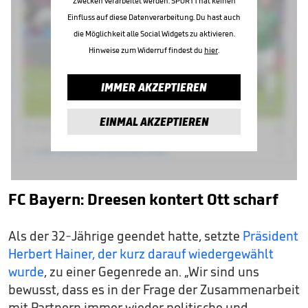
Zwecken verarbeitet werden. SPORT1 hat keinen
Einfluss auf diese Datenverarbeitung. Du hast auch
die Möglichkeit alle Social Widgets zu aktivieren.
Hinweise zum Widerruf findest du
hier
.
IMMER AKZEPTIEREN
EINMAL AKZEPTIEREN
FC Bayern: Dreesen kontert Ott scharf
Als der 32-Jährige geendet hatte, setzte
Präsident
Herbert Hainer, der kurz darauf wiedergewählt
wurde
, zu einer Gegenrede an. „Wir sind uns
bewusst, dass es in der Frage der Zusammenarbeit
mit Partnern immer wieder politische und