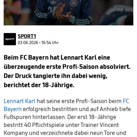
0
seconds
SPORT1
of
3
03.06.2026 • 16:54 Uhr
minutes,
47
Beim FC Bayern hat Lennart Karl eine
seconds
überzeugende erste Profi-Saison absolviert.
Der Druck tangierte ihn dabei wenig,
berichtet der 18-Jährige.
Lennart Karl
hat seine erste Profi-Saison beim
FC
Bayern
erfolgreich bestritten und auf Anhieb tiefe
Fußspuren hinterlassen. Der erst 18-Jährige
bestritt 40 Pflichtspiele unter Trainer Vincent
Kompany und verzeichnete dabei neun Tore und