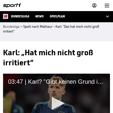



BUNDESLIGA
NEWS
SPIELPLAN
Bundesliga
>
Spott nach Malheur - Karl: "Das hat mich nicht groß
irritiert"
Karl: „Hat mich nicht groß
irritiert“
03:47 | Karl? "Gibt keinen Grund ihn an die Kette zu legen"