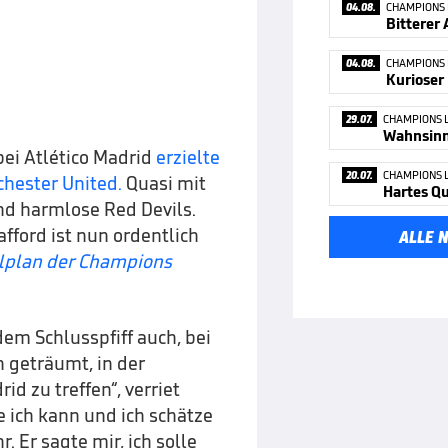
04.08.
CHAMPIONS
04.08.
CHAMPIONS
29.07.
CHAMPIONS 
Wahnsinn 
bei Atlético Madrid
erzielte
20.07.
CHAMPIONS 
chester United.
Quasi mit
Hartes Qu
nd harmlose Red Devils.
fford ist nun ordentlich
ALLE 
elplan der Champions
dem Schlusspfiff auch, bei
 geträumt, in der
 zu treffen“, verriet
e ich kann und ich schätze
hr. Er sagte mir, ich solle