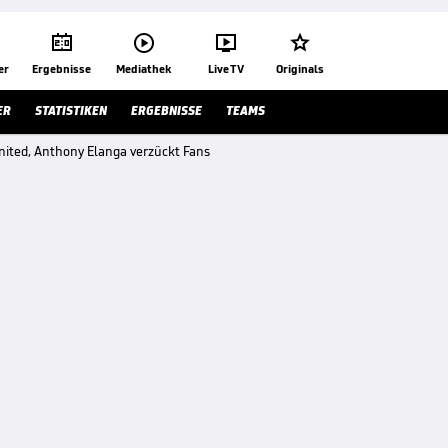




er
Ergebnisse
Mediathek
Live TV
Originals
ER
STATISTIKEN
ERGEBNISSE
TEAMS
ited, Anthony Elanga verzückt Fans