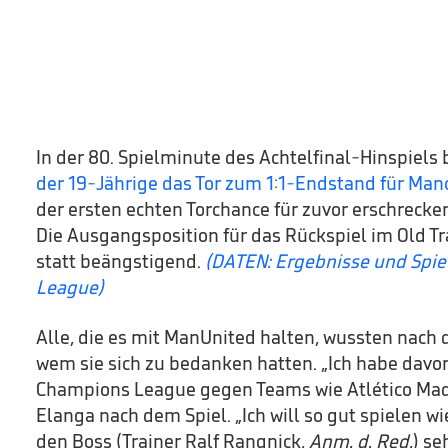
In der 80. Spielminute des Achtelfinal-Hinspiels 
der 19-Jährige das Tor zum 1:1-Endstand für Man
der ersten echten Torchance für zuvor erschrecke
Die Ausgangsposition für das Rückspiel im Old Tra
statt beängstigend.
(DATEN: Ergebnisse und Spi
League)
Alle, die es mit ManUnited halten, wussten nach 
wem sie sich zu bedanken hatten. „Ich habe davon
Champions League gegen Teams wie Atlético Madrid
Elanga nach dem Spiel. „Ich will so gut spielen wi
den Boss (Trainer Ralf Rangnick,
Anm. d. Red.
) se