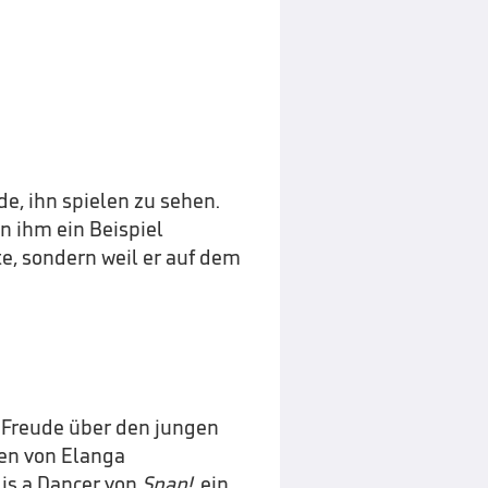
de, ihn spielen zu sehen.
n ihm ein Beispiel
te, sondern weil er auf dem
 Freude über den jungen
ren von Elanga
 is a Dancer von
Snap!
, ein