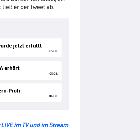
ließ er per Tweet ab.
rde jetzt erfüllt
05.08.
A erhört
05.08.
ern-Profi
04.08.
 LIVE im TV und im Stream