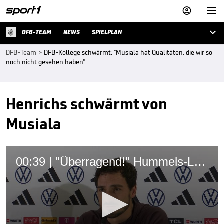



DFB-TEAM
NEWS
SPIELPLAN
DFB-Team
>
DFB-Kollege schwärmt: "Musiala hat Qualitäten, die wir so
noch nicht gesehen haben"
Henrichs schwärmt von
Musiala
00:39 | "Überragend!" Hummels-Loblied auf Abwehrkollegen