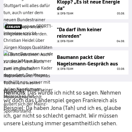
Klopp? „Es ist neue Energie
da“
DFB-TEAM
05.08.
EXKLUSIV
"Da darf ihm keiner
reinreden"
DFB-TEAM
04.08.
Baumann packt über
Nagelsmann-Gespräch aus
DFB-TEAM
03.08.
Henrichs
: Das würde ich nicht so sagen. Nehmen
wir doch das Länderspiel gegen Frankreich als
Beispiel: Da haben Jona (Tah) und ich es, glaube
ich, gar nicht so schlecht gemacht. Wir müssen
unsere Leistung immer gesamtheitlich sehen.