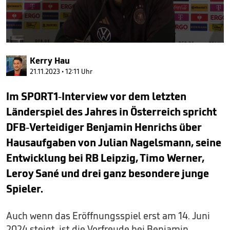
0
seconds
Kerry Hau
of
39
21.11.2023 • 12:11 Uhr
seconds
Im SPORT1-Interview vor dem letzten
Länderspiel des Jahres in Österreich spricht
DFB-Verteidiger Benjamin Henrichs über
Hausaufgaben von Julian Nagelsmann, seine
Entwicklung bei RB Leipzig, Timo Werner,
Leroy Sané und drei ganz besondere junge
Spieler.
Auch wenn das Eröffnungsspiel erst am 14. Juni
2024 steigt, ist die Vorfreude bei Benjamin