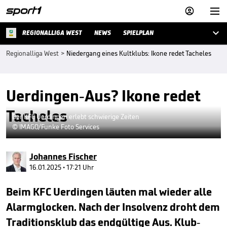



REGIONALLIGA WEST
NEWS
SPIELPLAN
Regionalliga West
>
Niedergang eines Kultklubs: Ikone redet Tacheles
Uerdingen-Aus? Ikone redet
Tacheles
Der KFC Uerdingen erlebt schwierige Zeiten
© IMAGO/Funke Foto Services
Johannes Fischer
16.01.2025 • 17:21 Uhr
Beim KFC Uerdingen läuten mal wieder alle
Alarmglocken. Nach der Insolvenz droht dem
Traditionsklub das endgültige Aus. Klub-