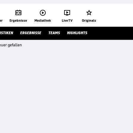




er
Ergebnisse
Mediathek
Live TV
Originals
ISTIKEN
ERGEBNISSE
TEAMS
HIGHLIGHTS
uer gefallen