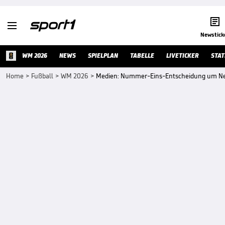


Newstick
WM 2026
NEWS
SPIELPLAN
TABELLE
LIVETICKER
STAT
Home
>
Fußball
>
WM 2026
>
Medien: Nummer-Eins-Entscheidung um Ne