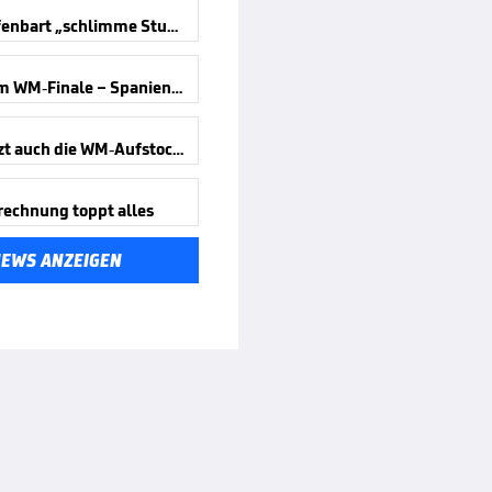
Ginter offenbart „schlimme Stunden“
Wirbel um WM-Finale – Spanien reagiert
Kippt jetzt auch die WM-Aufstockung?
rechnung toppt alles
NEWS ANZEIGEN