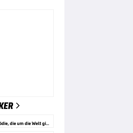
KER

Eine Tragödie, die um die Welt ging