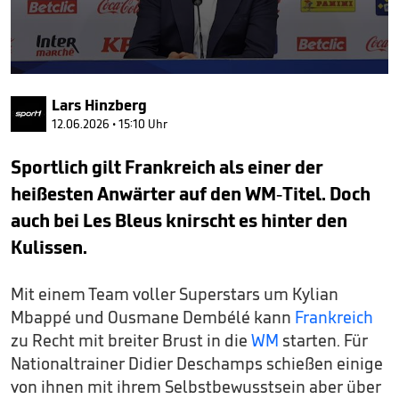
0
seconds
Lars Hinzberg
of
1
12.06.2026 • 15:10 Uhr
minute,
26
Sportlich gilt Frankreich als einer der
seconds
heißesten Anwärter auf den WM-Titel. Doch
auch bei Les Bleus knirscht es hinter den
Kulissen.
Mit einem Team voller Superstars um Kylian
Mbappé und Ousmane Dembélé kann
Frankreich
zu Recht mit breiter Brust in die
WM
starten. Für
Nationaltrainer Didier Deschamps schießen einige
von ihnen mit ihrem Selbstbewusstsein aber über