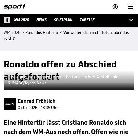



WM 2026
NEWS
SPIELPLAN
TABELLE
WM 2026
>
Ronaldos Hintertür? "Wir wollen dich nicht töten, aber das
reicht"
Ronaldo offen zu Abschied
aufgefordert
Cristiano Ronaldo scheiterte mit Portugal im WM-Achtelfinale
© IMAGO/Kyodo News
Conrad Fröhlich
07.07.2026 • 18:35 Uhr
Eine Hintertür lässt Cristiano Ronaldo sich
nach dem WM-Aus noch offen. Offen wie nie