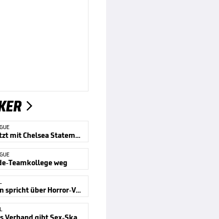
KER

AGUE
Alonso setzt mit Chelsea Statement
AGUE
e-Teamkollege weg
L
Klinsmann spricht über Horror-Verletzung
L
Südkoreas Verband gibt Sex-Skandal zu