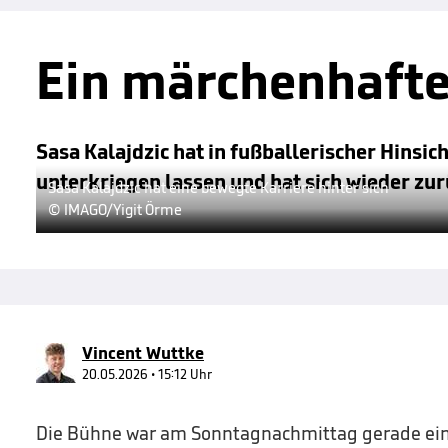
Ein märchenhafte
Sasa Kalajdzic hat in fußballerischer Hinsich
unterkriegen lassen und hat sich wieder zur
Sasa Kalajdzic hat eine bewegte Karriere hinter sich
© IMAGO/Yigit Örme
Vincent Wuttke
20.05.2026 • 15:12 Uhr
Die Bühne war am Sonntagnachmittag gerade ei