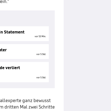
ein.“
ein Statement
vor 53 Min.
ater
vor 5 Std.
de verliert
vor 5 Std.
ballexperte ganz bewusst
m dritten Mal zwei Schritte