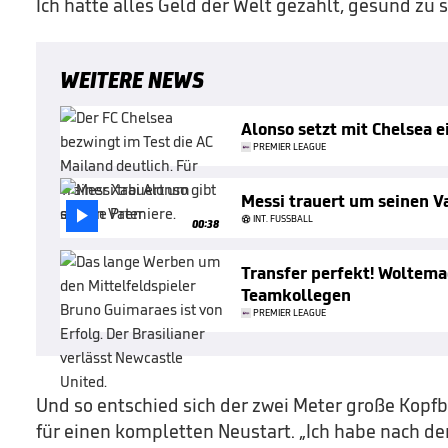
Ich hätte alles Geld der Welt gezahlt, gesund zu s
WEITERE NEWS
Alonso setzt mit Chelsea 
PREMIER LEAGUE
Messi trauert um seinen V

INT. FUSSBALL
00:38
Transfer perfekt! Woltema
Teamkollegen
PREMIER LEAGUE
Und so entschied sich der zwei Meter große Kopf
für einen kompletten Neustart. „Ich habe nach de