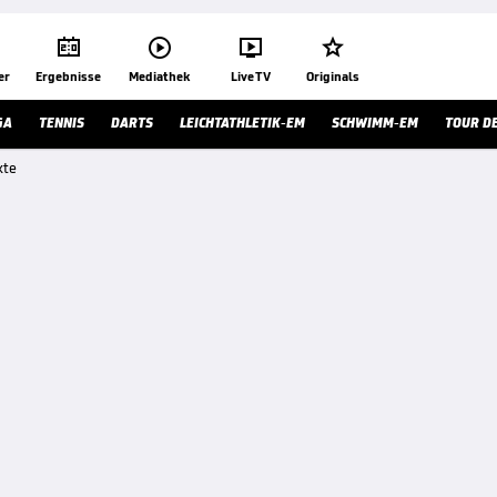




er
Ergebnisse
Mediathek
Live TV
Originals
GA
TENNIS
DARTS
LEICHTATHLETIK-EM
SCHWIMM-EM
TOUR D
kte