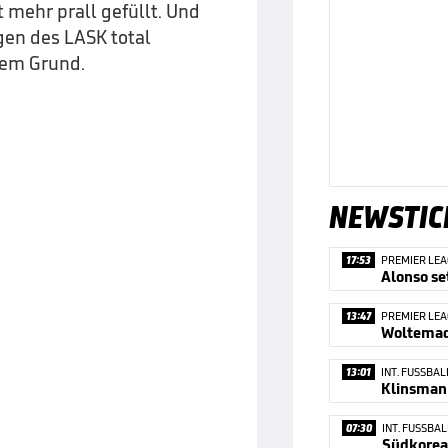
 mehr prall gefüllt. Und
gen des LASK total
tem Grund.
NEWSTIC
17:53
PREMIER LE
13:47
PREMIER LE
Woltemad
13:01
INT. FUSSBAL
07:30
INT. FUSSBAL