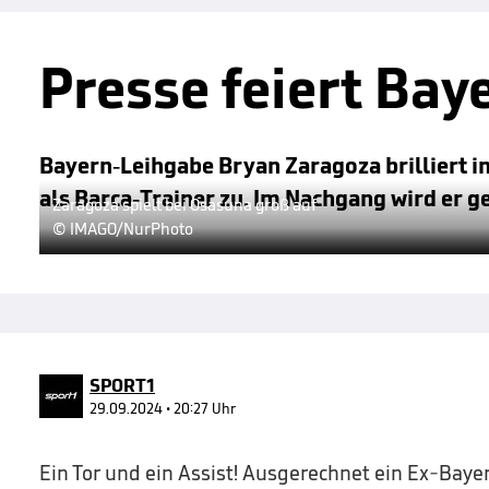
Presse feiert Bay
Bayern-Leihgabe Bryan Zaragoza brilliert im
als Barca-Trainer zu. Im Nachgang wird er ge
Zaragoza spielt bei Osasuna groß auf
© IMAGO/NurPhoto
SPORT1
29.09.2024 • 20:27 Uhr
Ein Tor und ein Assist! Ausgerechnet ein Ex-Bayer