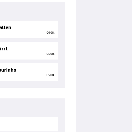
allen
06.08.
irrt
05.08.
ourinho
05.08.