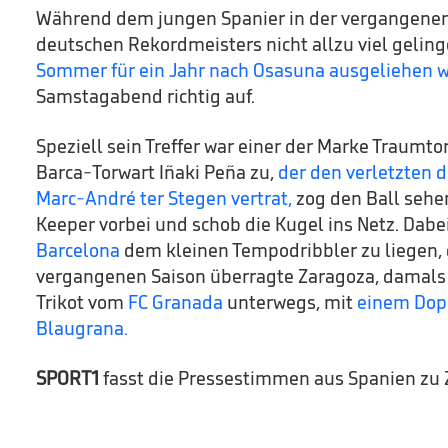
Während dem jungen Spanier in der vergangenen
deutschen Rekordmeisters nicht allzu viel geling
Sommer für ein Jahr nach Osasuna ausgeliehen 
Samstagabend richtig auf.
Speziell sein Treffer war einer der Marke Traumtor
Barca-Torwart Iñaki Peña zu,
der den verletzten 
Marc-André ter Stegen vertrat
,
zog den Ball sehe
Keeper vorbei und schob die Kugel ins Netz. Dabe
Barcelona
dem kleinen Tempodribbler zu liegen, 
vergangenen Saison überragte Zaragoza, damals 
Trikot vom
FC Granada
unterwegs, mit
einem Dop
Blaugrana.
SPORT1
fasst die Pressestimmen aus Spanien z