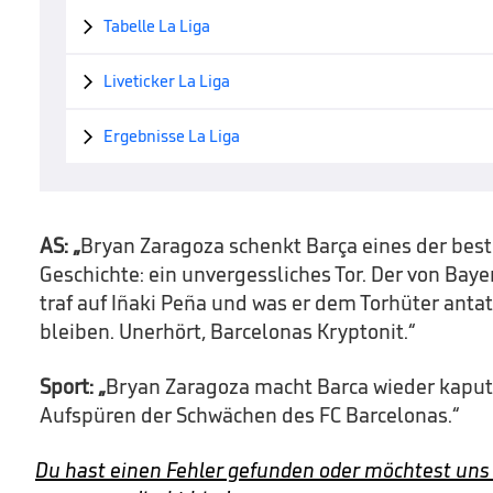
Tabelle La Liga

Liveticker La Liga

Ergebnisse La Liga

AS: „
Bryan Zaragoza schenkt Barça eines der best
Geschichte: ein unvergessliches Tor. Der von Bay
traf auf Iñaki Peña und was er dem Torhüter antat
bleiben. Unerhört, Barcelonas Kryptonit.“
Sport: „
Bryan Zaragoza macht Barca wieder kaputt. 
Aufspüren der Schwächen des FC Barcelonas.“
Du hast einen Fehler gefunden oder möchtest uns