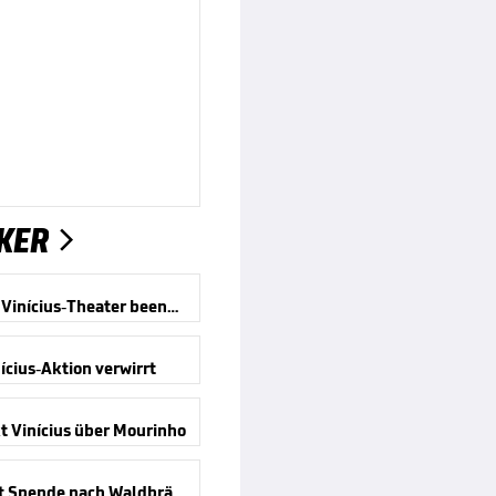
KER

Offiziell! Vinícius-Theater beendet
ícius-Aktion verwirrt
t Vinícius über Mourinho
Messi mit Spende nach Waldbränden