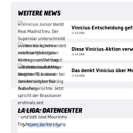
WEITERE NEWS
Vinícius-Entscheidung gef
LA LIGA
Diese Vinícius-Aktion verw
LA LIGA
Das denkt Vinícius über M
LA LIGA
LA LIGA: DATENCENTER
Spielplan La Liga
