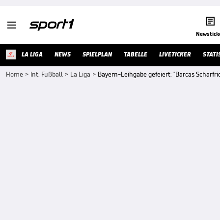


Newstick
LA LIGA
NEWS
SPIELPLAN
TABELLE
LIVETICKER
STATI
Home
>
Int. Fußball
>
La Liga
>
Bayern-Leihgabe gefeiert: "Barcas Scharfri