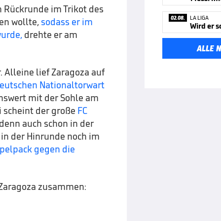
 Rückrunde im Trikot des
02.08.
LA LIGA
en wollte,
sodass er im
wurde,
drehte er am
ALLE 
. Alleine lief Zaragoza auf
deutschen Nationaltorwart
nswert mit der Sohle am
i scheint der große
FC
denn auch schon in der
in der Hinrunde noch im
pelpack gegen die
u Zaragoza zusammen: