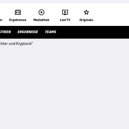




er
Ergebnisse
Mediathek
Live TV
Originals
STIKEN
ERGEBNISSE
TEAMS
chter und Kryptonit"