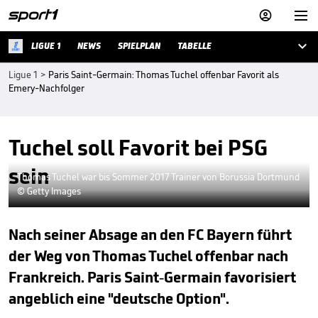



LIGUE 1
NEWS
SPIELPLAN
TABELLE
Ligue 1
>
Paris Saint-Germain: Thomas Tuchel offenbar Favorit als
Emery-Nachfolger
Tuchel soll Favorit bei PSG
sein
Thomas Tuchel war bis Sommer 2017 Trainer von Borussia Dortmund
© Getty Images
Nach seiner Absage an den FC Bayern führt
der Weg von Thomas Tuchel offenbar nach
Frankreich. Paris Saint-Germain favorisiert
angeblich eine "deutsche Option".