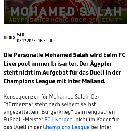
0
seconds
SID
of
2
08.12.2025 • 16:59 Uhr
minutes,
0
Die Personalie Mohamed Salah wird beim FC
Liverpool immer brisanter. Der Ägypter
steht nicht im Aufgebot für das Duell in der
Champions League mit Inter Mailand.
Konsequenzen für Mohamed Salah! Der
Stürmerstar steht nach seinem selbst
angezettelten „Bürgerkrieg“ beim englischen
Fußball-Meister
FC Liverpool
nicht im Kader für
das Duell in der
Champions League
bei Inter