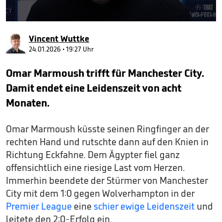
0
seconds
Vincent Wuttke
of
33
24.01.2026 • 19:27 Uhr
seconds
Omar Marmoush trifft für Manchester City.
Damit endet eine Leidenszeit von acht
Monaten.
Omar Marmoush küsste seinen Ringfinger an der
rechten Hand und rutschte dann auf den Knien in
Richtung Eckfahne. Dem Ägypter fiel ganz
offensichtlich eine riesige Last vom Herzen.
Immerhin beendete der Stürmer von Manchester
City mit dem 1:0 gegen Wolverhampton in der
Premier League
eine
schier ewige Leidenszeit
und
leitete den 2:0-Erfolg ein.