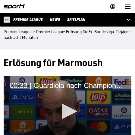



PREMIER LEAGUE
NEWS
SPIELPLAN
Premier League
>
Premier League: Erlösung für Ex-Bundesliga-Torjäger
nach acht Monaten
Erlösung für Marmoush
00:33 | Guardiola nach Champions-League-Blamage bedient