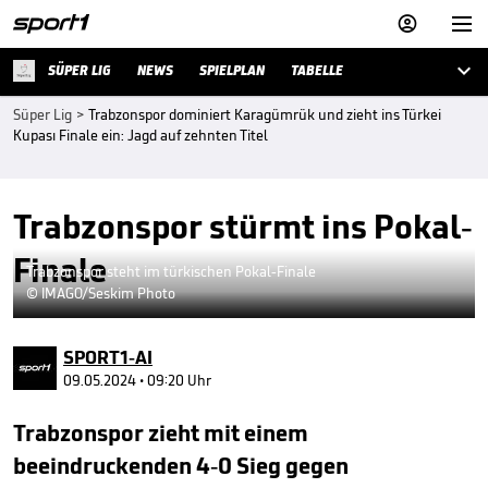



SÜPER LIG
NEWS
SPIELPLAN
TABELLE
Süper Lig
>
Trabzonspor dominiert Karagümrük und zieht ins Türkei
Kupası Finale ein: Jagd auf zehnten Titel
Trabzonspor stürmt ins Pokal-
Finale
Trabzonspor steht im türkischen Pokal-Finale
© IMAGO/Seskim Photo
SPORT1-AI
09.05.2024 • 09:20 Uhr
Trabzonspor zieht mit einem
beeindruckenden 4-0 Sieg gegen