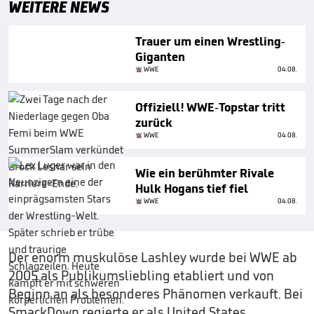
WEITERE NEWS
Trauer um einen Wrestling-
Giganten
WWE
04.08.
Offiziell! WWE-Topstar tritt
zurück
WWE
04.08.
Wie ein berühmter Rivale
Hulk Hogans tief fiel
WWE
04.08.
Der enorm muskulöse Lashley wurde bei WWE ab
2005 als Publikumsliebling etabliert und von
Beginn an als besonderes Phänomen verkauft. Bei
SmackDown regierte er als United States