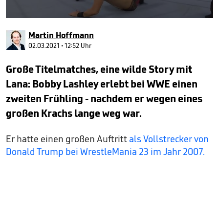
0
seconds
Martin Hoffmann
of
2
02.03.2021 • 12:52 Uhr
minutes,
57
Große Titelmatches, eine wilde Story mit
seconds
Lana: Bobby Lashley erlebt bei WWE einen
zweiten Frühling - nachdem er wegen eines
großen Krachs lange weg war.
Er hatte einen großen Auftritt
als Vollstrecker von
Donald Trump bei WrestleMania 23 im Jahr 2007.