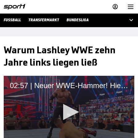



FUSSBALL
TRANSFERMARKT
BUNDESLIGA
Warum Lashley WWE zehn
Jahre links liegen ließ
02:57 | Neuer WWE-Hammer! Hier kürt die Liga einen neuen Champion