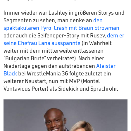
Immer wieder war Lashley in größeren Storys und
Segmenten zu sehen, man denke an
den
spektakulären Pyro-Crash mit Braun Strowman
oder auch die Seifenoper-Story mit Rusev,
dem er
seine Ehefrau Lana ausspannte
(in Wahrheit
weiter mit dem mittlerweile entlassenen
"Bulgarian Brute" verheiratet). Nach einer
Niederlage gegen den aufstrebenden
Aleister
Black
bei WrestleMania 36 folgte zuletzt ein
weiterer Neustart, nun mit MVP (Montel
Vontavious Porter) als Sidekick und Sprachrohr.