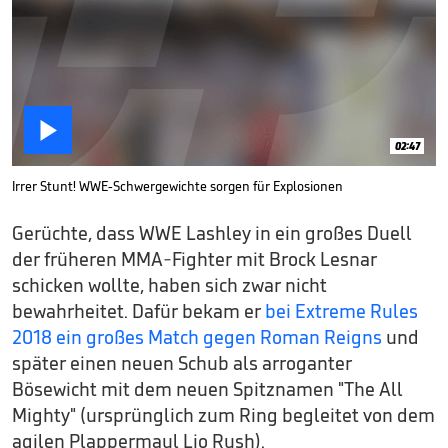

02:47
Irrer Stunt! WWE-Schwergewichte sorgen für Explosionen
Gerüchte, dass WWE Lashley in ein großes Duell
der früheren MMA-Fighter mit Brock Lesnar
schicken wollte, haben sich zwar nicht
bewahrheitet. Dafür bekam er
bei Extreme Rules
2018 ein großes Match gegen Roman Reigns
und
später einen neuen Schub als arroganter
Bösewicht mit dem neuen Spitznamen "The All
Mighty" (ursprünglich zum Ring begleitet von dem
agilen Plappermaul Lio Rush).