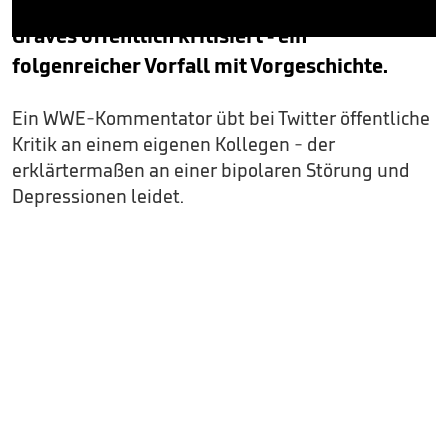
Mauro Ranallo wird von Kollege Corey
Graves öffentlich kritisiert - ein
0
seconds
folgenreicher Vorfall mit Vorgeschichte.
of
1
minute,
Ein WWE-Kommentator übt bei Twitter öffentliche
5
seconds
Kritik an einem eigenen Kollegen - der
erklärtermaßen an einer bipolaren Störung und
Depressionen leidet.