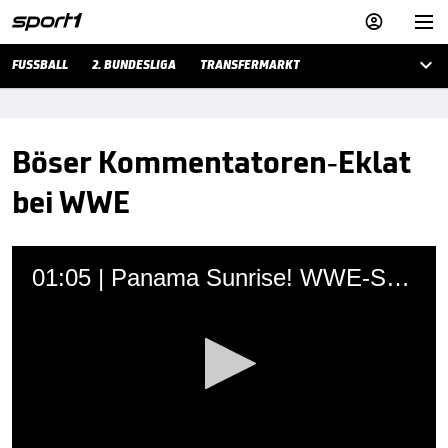



FUSSBALL
2. BUNDESLIGA
TRANSFERMARKT
Böser Kommentatoren-Eklat
bei WWE
01:05 | Panama Sunrise! WWE-Star Owens kassiert spektakuläre Salto-Aktion
Martin Hoffmann
29.11.2019 • 12:26 Uhr
Der an Depressionen leidende Kommentator