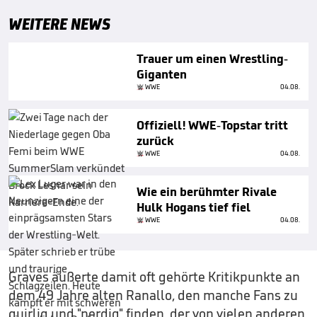
WEITERE NEWS
Trauer um einen Wrestling-
Giganten
WWE
04.08.
Offiziell! WWE-Topstar tritt
zurück
WWE
04.08.
Wie ein berühmter Rivale
Hulk Hogans tief fiel
WWE
04.08.
Graves äußerte damit oft gehörte Kritikpunkte an
dem 49 Jahre alten Ranallo, den manche Fans zu
quirlig und "nerdig" finden, der von vielen anderen