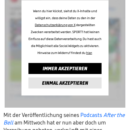
Wenn du hier klickst, siehst du X-Inhalte und
willigst ein, dass deine Daten zu den in der
Datenschutzerklärung von X
dargestellten
Zwecken verarbeitet werden. SPORT1 hat keinen
Einfluss auf diese Datenverarbeitung. Du hast auch
die Möglichkeit alle Social Widgets zu aktivieren.
Hinweise zum Widerruf findest du
hier
.
IMMER AKZEPTIEREN
EINMAL AKZEPTIEREN
Mit der Veröffentlichung seines
Podcasts
After the
Bell
am Mittwoch hat er nun aber doch um
Verzeihung gebeten, verknüpft mit einer