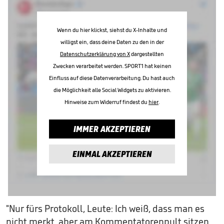
Wenn du hier klickst, siehst du X-Inhalte und
willigst ein, dass deine Daten zu den in der
Datenschutzerklärung von X
dargestellten
Zwecken verarbeitet werden. SPORT1 hat keinen
Einfluss auf diese Datenverarbeitung. Du hast auch
die Möglichkeit alle Social Widgets zu aktivieren.
Hinweise zum Widerruf findest du
hier
.
IMMER AKZEPTIEREN
EINMAL AKZEPTIEREN
"Nur fürs Protokoll, Leute: Ich weiß, dass man es
nicht merkt, aber am Kommentatorenpult sitzen