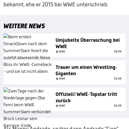
bekannt, ehe er 2015 bei WWE unterschrieb.
WEITERE NEWS
Umjubelte Überraschung bei
WWE
WWE
08.08.
Trauer um einen Wrestling-
Giganten
WWE
04.08.
Offiziell! WWE-Topstar tritt
zurück
WWE
04.08.
Als Manny Andrade, später dann Andrade "Cien"