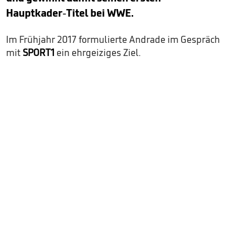
0
seconds
Hauptkader-Titel bei WWE.
of
2
minutes,
Im Frühjahr 2017 formulierte Andrade im Gespräch
26
seconds
mit
SPORT1
ein ehrgeiziges Ziel.