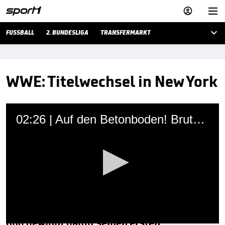



FUSSBALL
2. BUNDESLIGA
TRANSFERMARKT
WWE: Titelwechsel in New York
02:26 | Auf den Betonboden! Brutale Attacke auf WWE-Jungstar
Martin Hoffmann
27.12.2019 • 17:10 Uhr
Bei einer Live-Show im New Yorker Madison
Square Garden besiegt Andrade Rey Mysterio
und gewinnt damit seinen ersten