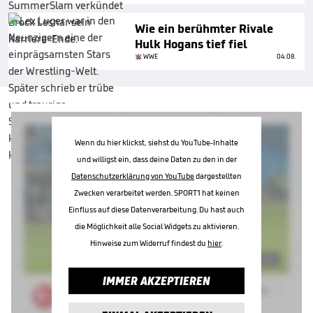
Wie ein berühmter Rivale
Hulk Hogans tief fiel
WWE
04.08.
Wenn du hier klickst, siehst du YouTube-Inhalte
und willigst ein, dass deine Daten zu den in der
Datenschutzerklärung von YouTube
dargestellten
Zwecken verarbeitet werden. SPORT1 hat keinen
Einfluss auf diese Datenverarbeitung. Du hast auch
die Möglichkeit alle Social Widgets zu aktivieren.
Hinweise zum Widerruf findest du
hier
.
IMMER AKZEPTIEREN