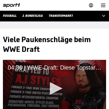



FUSSBALL
2. BUNDESLIGA
TRANSFERMARKT
Viele Paukenschläge beim
WWE Draft
04:36 | WWE-Draft: Diese Topstars wechseln