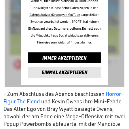
Wenn du hier klickst, siehst du YouTube-Inhalte
und willigst ein, dass deine Daten zu den in der
Datenschutzerklärung von YouTube
dargestellten
Zwecken verarbeitet werden. SPORT1 hat keinen
Einfluss auf diese Datenverarbeitung. Du hast auch
die Möglichkeit alle Social Widgets zu aktivieren.
Hinweise zum Widerruf findest du
hier
.
IMMER AKZEPTIEREN
EINMAL AKZEPTIEREN
- Zum Abschluss des Abends beschlossen
Horror-
Figur The Fiend
und Kevin Owens ihre Mini-Fehde:
Das Alter Ego von Bray Wyatt besiegte Owens,
obwohl der am Ende eine Mega-Offensive mit zwei
Popup Powerbombs abfeuerte, mit der Mandible