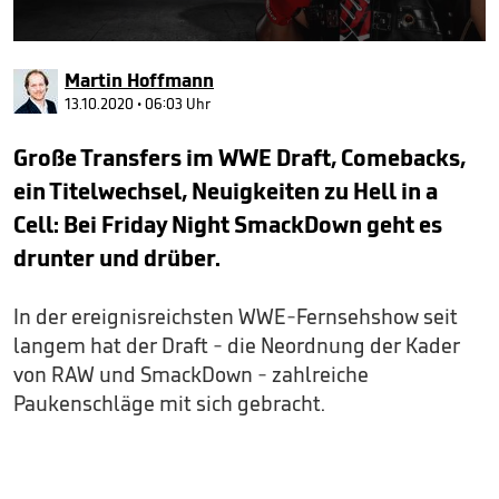
0
seconds
Martin Hoffmann
of
4
13.10.2020 • 06:03 Uhr
minutes,
36
Große Transfers im WWE Draft, Comebacks,
seconds
ein Titelwechsel, Neuigkeiten zu Hell in a
Cell: Bei Friday Night SmackDown geht es
drunter und drüber.
In der ereignisreichsten WWE-Fernsehshow seit
langem hat der Draft - die Neordnung der Kader
von RAW und SmackDown - zahlreiche
Paukenschläge mit sich gebracht.