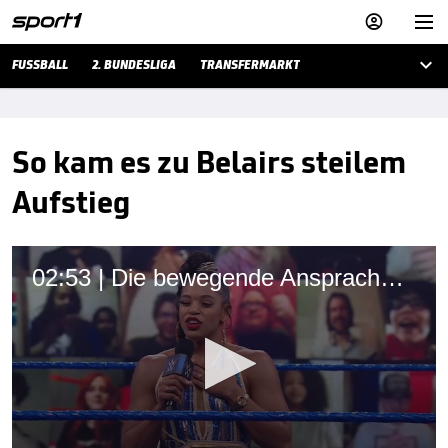



FUSSBALL
2. BUNDESLIGA
TRANSFERMARKT
So kam es zu Belairs steilem
Aufstieg
02:53 | Die bewegende Ansprache der großen WrestleMania-Siegerin