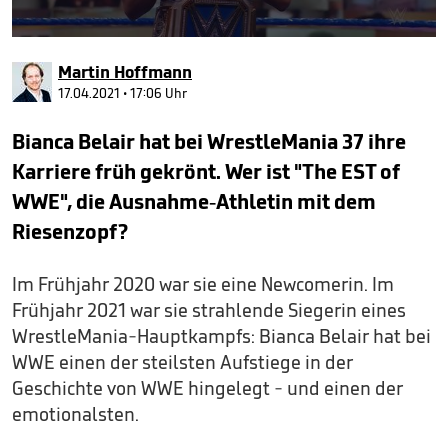
0
seconds
Martin Hoffmann
of
2
17.04.2021 • 17:06 Uhr
minutes,
53
Bianca Belair hat bei WrestleMania 37 ihre
seconds
Karriere früh gekrönt. Wer ist "The EST of
WWE", die Ausnahme-Athletin mit dem
Riesenzopf?
Im Frühjahr 2020 war sie eine Newcomerin. Im
Frühjahr 2021 war sie strahlende Siegerin eines
WrestleMania-Hauptkampfs: Bianca Belair hat bei
WWE einen der steilsten Aufstiege in der
Geschichte von WWE hingelegt - und einen der
emotionalsten.